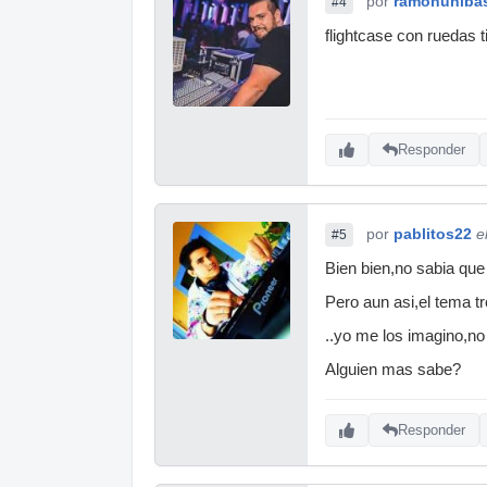
por
ramonuniba
#4
flightcase con ruedas t
Responder
por
pablitos22
e
#5
Bien bien,no sabia que 
Pero aun asi,el tema 
..yo me los imagino,
Alguien mas sabe?
Responder