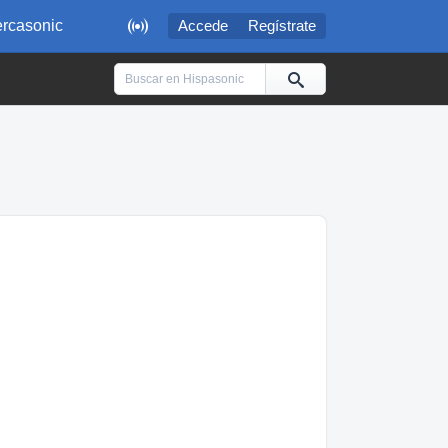

rcasonic
Accede
Regístrate