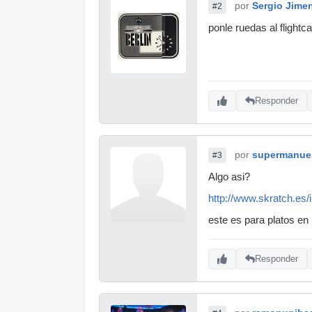
por
Sergio Jime
#2
ponle ruedas al flightca
Responder
por
supermanue
#3
Algo asi?
http://www.skratch.es/
este es para platos en
Responder