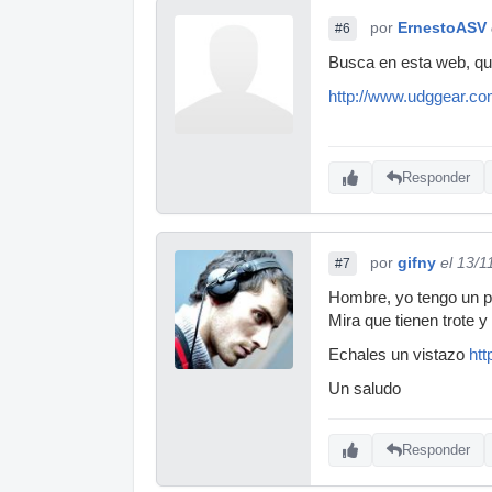
por
ErnestoASV
#6
Busca en esta web, qu
http://www.udggear.com
Responder
por
gifny
el 13/1
#7
Hombre, yo tengo un p
Mira que tienen trote 
Echales un vistazo
ht
Un saludo
Responder