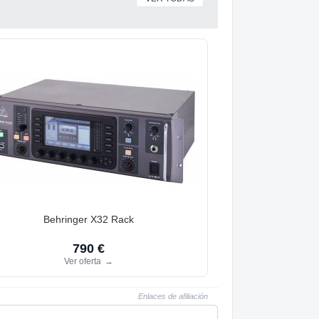
Behringer X32 Rack
790 €
Ver oferta
→
Enlaces de afiliación