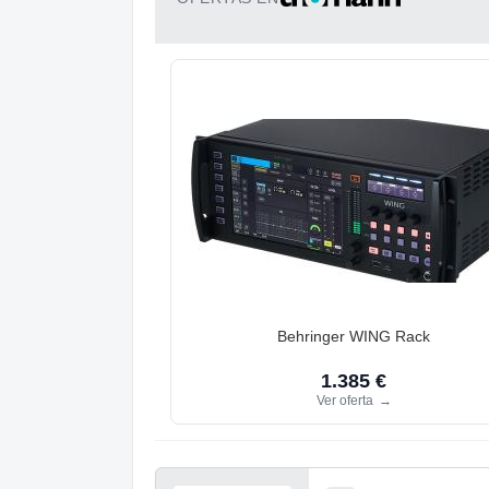
Behringer WING Rack
1.385 €
Ver oferta
→