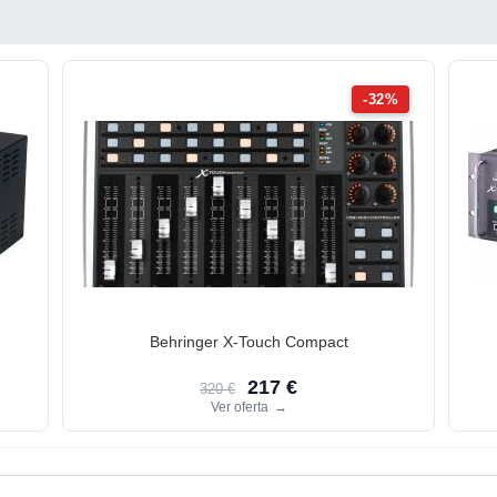
-32%
Behringer X-Touch Compact
217 €
320 €
Ver oferta
→