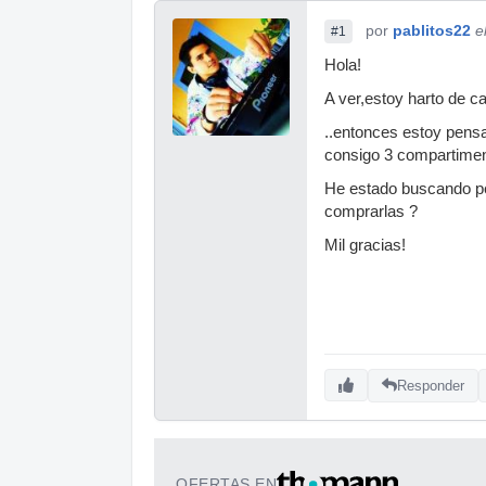
por
pablitos22
e
#1
Hola!
A ver,estoy harto de ca
..entonces estoy pensa
consigo 3 compartimen
He estado buscando per
comprarlas ?
Mil gracias!
Responder
OFERTAS EN