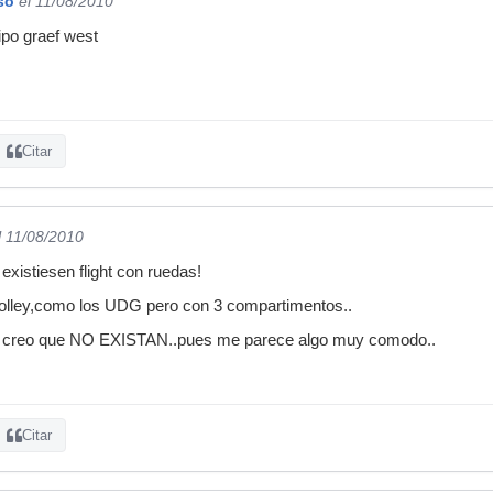
so
el 11/08/2010
ipo graef west
Citar
l 11/08/2010
existiesen flight con ruedas!
trolley,como los UDG pero con 3 compartimentos..
no creo que NO EXISTAN..pues me parece algo muy comodo..
Citar