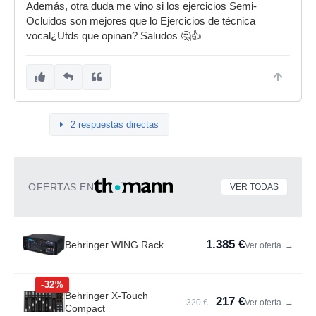
Además, otra duda me vino si los ejercicios Semi-
Ocluidos son mejores que lo Ejercicios de técnica
vocal¿Utds que opinan? Saludos 🤔👍
2 respuestas directas
OFERTAS EN
VER TODAS
1.385 €
Behringer WING Rack
Ver oferta
→
-32%
Behringer X-Touch
217 €
320 €
Ver oferta
→
Compact