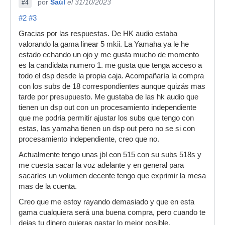
por
Saúl
el 31/10/2023
#4
#2
#3
Gracias por las respuestas. De HK audio estaba
valorando la gama linear 5 mkii. La Yamaha ya le he
estado echando un ojo y me gusta mucho de momento
es la candidata numero 1. me gusta que tenga acceso a
todo el dsp desde la propia caja. Acompañaría la compra
con los subs de 18 correspondientes aunque quizás mas
tarde por presupuesto. Me gustaba de las hk audio que
tienen un dsp out con un procesamiento independiente
que me podria permitir ajustar los subs que tengo con
estas, las yamaha tienen un dsp out pero no se si con
procesamiento independiente, creo que no.
Actualmente tengo unas jbl eon 515 con su subs 518s y
me cuesta sacar la voz adelante y en general para
sacarles un volumen decente tengo que exprimir la mesa
mas de la cuenta.
Creo que me estoy rayando demasiado y que en esta
gama cualquiera será una buena compra, pero cuando te
dejas tu dinero quieras gastar lo mejor posible.