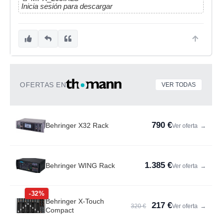
Inicia sesión para descargar
OFERTAS EN
VER TODAS
790 €
Behringer X32 Rack
Ver oferta
→
1.385 €
Behringer WING Rack
Ver oferta
→
-32%
Behringer X-Touch
217 €
320 €
Ver oferta
→
Compact