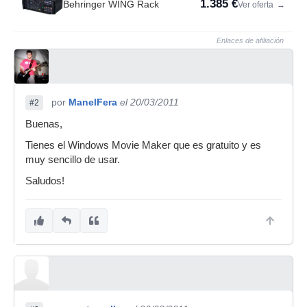
1.385 €
Behringer WING Rack
Ver oferta
→
Enlaces de afiliación
por
ManelFera
el 20/03/2011
#2
Buenas,
Tienes el Windows Movie Maker que es gratuito y es
muy sencillo de usar.
Saludos!