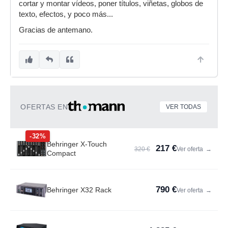
cortar y montar vídeos, poner títulos, viñetas, globos de
texto, efectos, y poco más...
Gracias de antemano.
OFERTAS EN
VER TODAS
-32%
Behringer X-Touch
217 €
320 €
Ver oferta
→
Compact
790 €
Behringer X32 Rack
Ver oferta
→