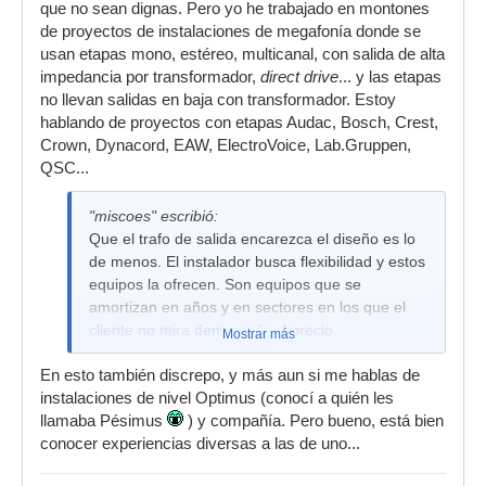
que no sean dignas. Pero yo he trabajado en montones
de proyectos de instalaciones de megafonía donde se
usan etapas mono, estéreo, multicanal, con salida de alta
impedancia por transformador,
direct drive
... y las etapas
no llevan salidas en baja con transformador. Estoy
hablando de proyectos con etapas Audac, Bosch, Crest,
Crown, Dynacord, EAW, ElectroVoice, Lab.Gruppen,
QSC...
"miscoes" escribió:
Que el trafo de salida encarezca el diseño es lo
de menos. El instalador busca flexibilidad y estos
equipos la ofrecen. Son equipos que se
amortizan en años y en sectores en los que el
cliente no mira demasiado el precio.
Mostrar más
En esto también discrepo, y más aun si me hablas de
instalaciones de nivel Optimus (conocí a quién les
llamaba Pésimus
) y compañía. Pero bueno, está bien
conocer experiencias diversas a las de uno...