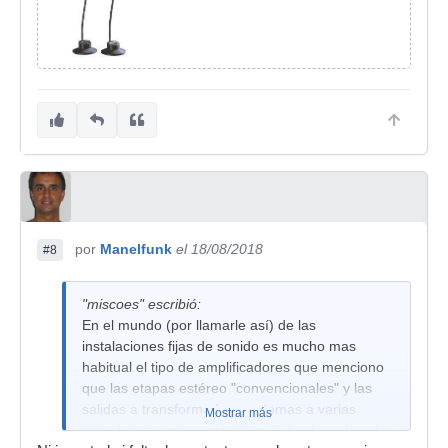
por
Manelfunk
el 18/08/2018
#8
"miscoes" escribió:
En el mundo (por llamarle así) de las
instalaciones fijas de sonido es mucho mas
habitual el tipo de amplificadores que menciono
que las etapas estéreo "convencionales" y las
salidas a transformador con tomas a varias
Mostrar más
impedancias son casi norma. Si ha descolocado