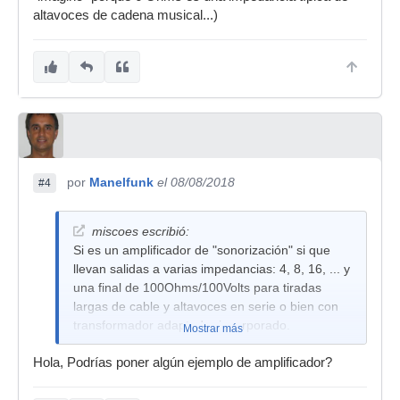
altavoces de cadena musical...)
por
Manelfunk
el 08/08/2018
#4
miscoes escribió:
Si es un amplificador de "sonorización" si que
llevan salidas a varias impedancias: 4, 8, 16, ... y
una final de 100Ohms/100Volts para tiradas
largas de cable y altavoces en serie o bien con
transformador adaptador incorporado.
Mostrar más
Hola, Podrías poner algún ejemplo de amplificador?