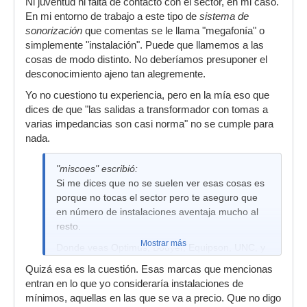
Ni juventud ni falta de contacto con el sector, en mi caso.
el término "sonorización" es o bien por juventud
En mi entorno de trabajo a este tipo de
o por falta de contacto con el sector. El touring,
sistema de
sonorización
los conciertos, los alquileres son otra cosa
que comentas se le llama "megafonía" o
simplemente "instalación". Puede que llamemos a las
diferente.
cosas de modo distinto. No deberíamos presuponer el
desconocimiento ajeno tan alegremente.
Yo no cuestiono tu experiencia, pero en la mía eso que
dices de que "las salidas a transformador con tomas a
varias impedancias son casi norma" no se cumple para
nada.
"miscoes" escribió:
Si me dices que no se suelen ver esas cosas es
porque no tocas el sector pero te aseguro que
en número de instalaciones aventaja mucho al
resto.
Mostrar más
Donde veas Optimus, Bouyer, Equipson, UNC, y
similares encontrarás casi siempre equipos de
Quizá esa es la cuestión. Esas marcas que mencionas
este tipo con salida a transformador y muchas
entran en lo que yo consideraría instalaciones de
veces con trafo en cada uno de los altavoces.
mínimos, aquellas en las que se va a precio. Que no digo