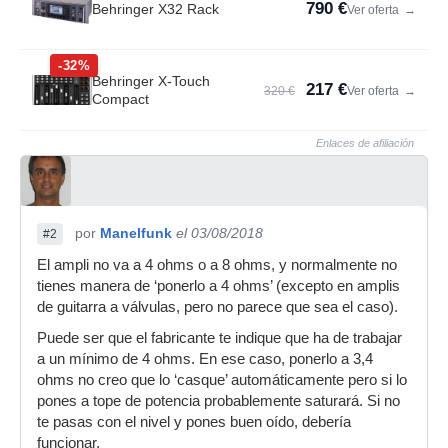
790 €
Behringer X32 Rack
Ver oferta
→
-32%
Behringer X-Touch
217 €
320 €
Ver oferta
→
Compact
Enlaces de afiliación
por
Manelfunk
el 03/08/2018
#2
El ampli no va a 4 ohms o a 8 ohms, y normalmente no
tienes manera de ‘ponerlo a 4 ohms’ (excepto en amplis
de guitarra a válvulas, pero no parece que sea el caso).
Puede ser que el fabricante te indique que ha de trabajar
a un mínimo de 4 ohms. En ese caso, ponerlo a 3,4
ohms no creo que lo ‘casque’ automáticamente pero si lo
pones a tope de potencia probablemente saturará. Si no
te pasas con el nivel y pones buen oído, debería
funcionar.