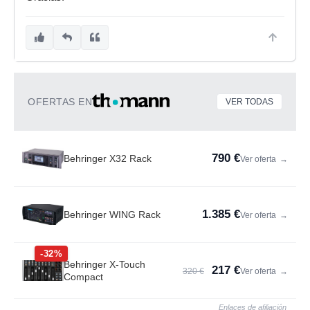
OFERTAS EN
VER TODAS
790 €
Behringer X32 Rack
Ver oferta
→
1.385 €
Behringer WING Rack
Ver oferta
→
-32%
Behringer X-Touch
217 €
320 €
Ver oferta
→
Compact
Enlaces de afiliación