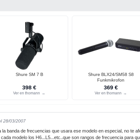
Shure SM 7 B
Shure BLX24/SM58 S8
Funkmikrofon
398 €
369 €
Ver en thomann
→
Ver en thomann
→
el 28/03/2007
 a la banda de frecuencias que usara ese modelo en especial, no te af
 cada modelo los H6...L5...etc..que son rangos de frecuencia para q