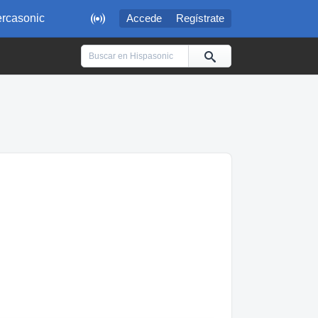

rcasonic
Accede
Regístrate