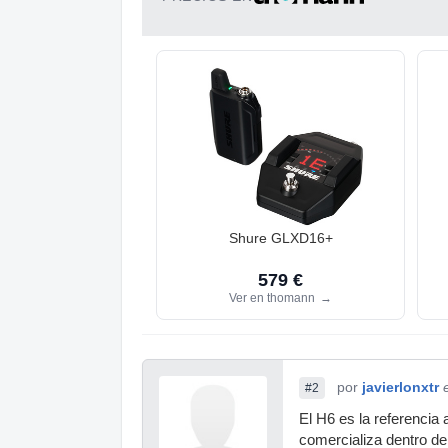
Shure GLXD16+
579 €
Ver en thomann
→
por
javierlonxtr
#2
El H6 es la referencia
comercializa dentro de