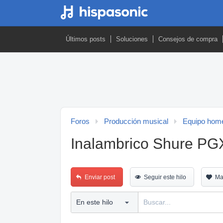
Últimos posts
Soluciones
Consejos de compra
Foros
Producción musical
Equipo home
Inalambrico Shure PGX
Enviar post
Seguir este hilo
Ma