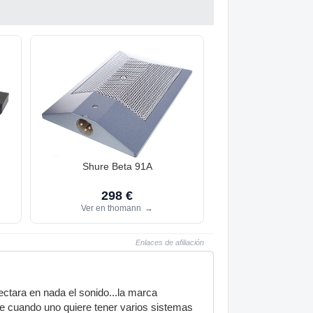
Shure Beta 91A
298 €
Ver en thomann
→
Enlaces de afiliación
ectara en nada el sonido...la marca
ue cuando uno quiere tener varios sistemas