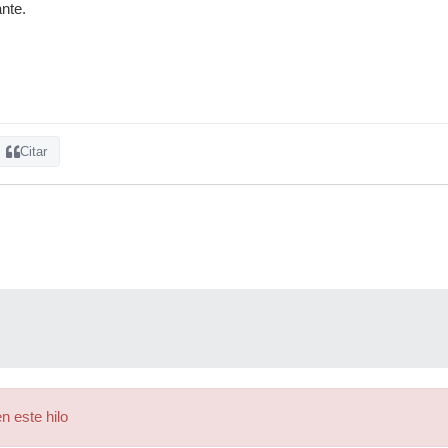
nte.
Citar
n este hilo