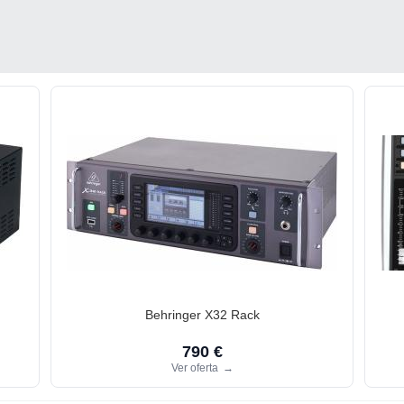
Behringer X32 Rack
790 €
Ver oferta
→