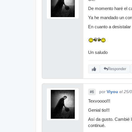
De momento haré el camb
Ya he mandado un corr
En cuanto a desistalar
Un saludo
Responder
por
Viyou
el 25/
#6
Texvoooo!!!
Genial tio!!!
Así da gusto. Cambié l
continué.