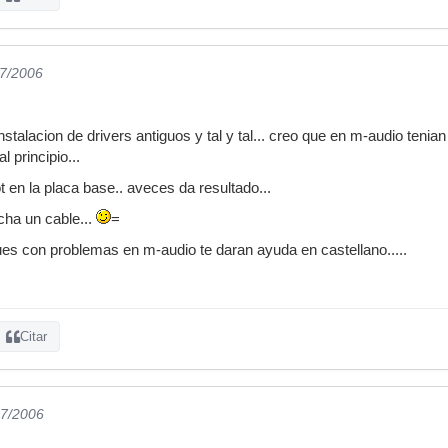
07/2006
instalacion de drivers antiguos y tal y tal... creo que en m-audio tenia
l principio...
ot en la placa base.. aveces da resultado...
echa un cable...
=
es con problemas en m-audio te daran ayuda en castellano.....
Citar
07/2006