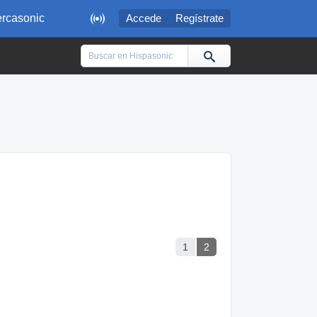

rcasonic
Accede
Regístrate
1
2