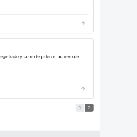
registrado y como te piden el número de
1
2