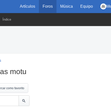
Artículos
Foros
Música
Equipo
Me
Índice
s
etas motu
rcar como favorito