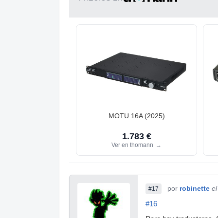
MOTU 16A (2025)
1.783 €
Ver en thomann
→
por
robinette
e
#17
#16