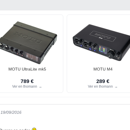
MOTU UltraLite mk5
MOTU M4
789 €
289 €
Ver en thomann
→
Ver en thomann
→
l 19/09/2016