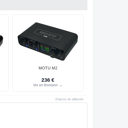
MOTU M2
236 €
Ver en thomann
→
Enlaces de afiliación