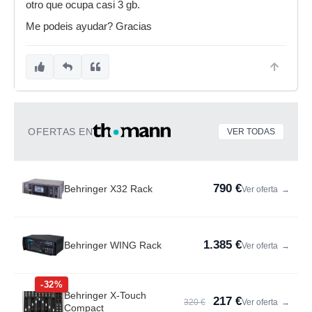
otro que ocupa casi 3 gb.
Me podeis ayudar? Gracias
OFERTAS EN
VER TODAS
790 €
Behringer X32 Rack
Ver oferta
→
1.385 €
Behringer WING Rack
Ver oferta
→
-32%
Behringer X-Touch
217 €
320 €
Ver oferta
→
Compact