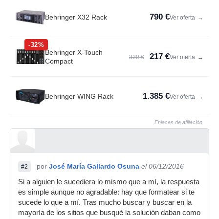
790 €
Behringer X32 Rack
Ver oferta
→
-32%
Behringer X-Touch
217 €
320 €
Ver oferta
→
Compact
1.385 €
Behringer WING Rack
Ver oferta
→
Enlaces de afiliación
por
José María Gallardo Osuna
el 06/12/2016
#2
Si a alguien le sucediera lo mismo que a mí, la respuesta
es simple aunque no agradable: hay que formatear si te
sucede lo que a mí. Tras mucho buscar y buscar en la
mayoría de los sitios que busqué la solución daban como