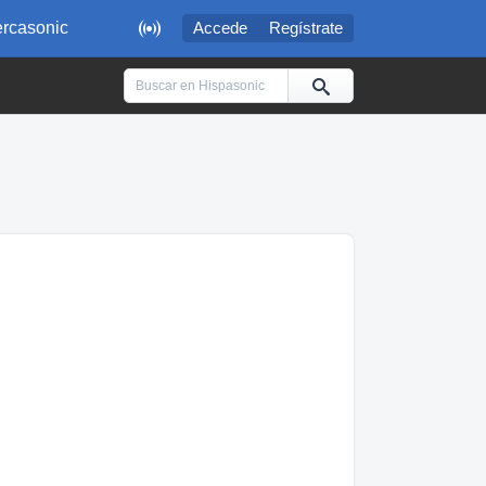

rcasonic
Accede
Regístrate