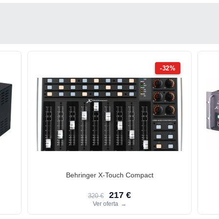
-32%
Behringer X-Touch Compact
217 €
320 €
Ver oferta
→