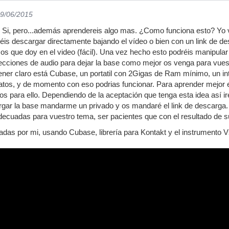
29/06/2015
Si, pero...además aprendereis algo mas. ¿Como funciona esto? Yo vo
is descargar directamente bajando el vídeo o bien con un link de de
s que doy en el video (fácil). Una vez hecho esto podréis manipula
, secciones de audio para dejar la base como mejor os venga para vues
ener claro está Cubase, un portatil con 2Gigas de Ram mínimo, un in
atos, y de momento con eso podrias funcionar. Para aprender mejor 
os para ello. Dependiendo de la aceptación que tenga esta idea así i
argar la base mandarme un privado y os mandaré el link de descarga
decuadas para vuestro tema, ser pacientes que con el resultado de s
adas por mi, usando Cubase, librería para Kontakt y el instrumento Vs