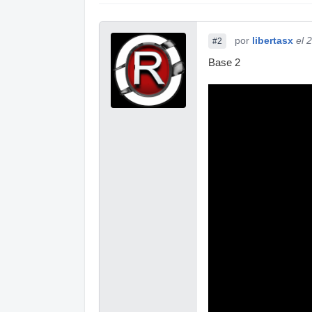
por
libertasx
el 
#2
Base 2