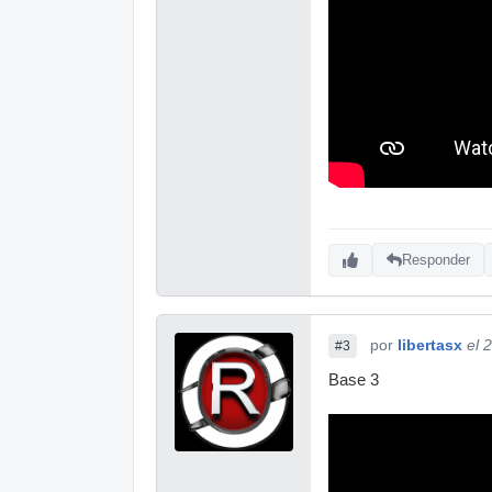
Responder
por
libertasx
el 
#3
Base 3