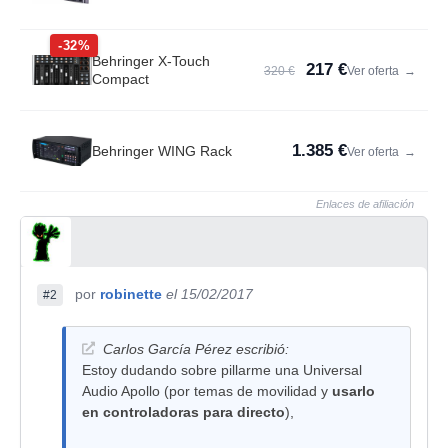
-32%
Behringer X-Touch
217 €
320 €
Ver oferta
→
Compact
1.385 €
Behringer WING Rack
Ver oferta
→
Enlaces de afiliación
por
robinette
el 15/02/2017
#2
Carlos García Pérez escribió:
Estoy dudando sobre pillarme una Universal
Audio Apollo (por temas de movilidad y
usarlo
en controladoras para directo
),