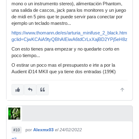
mono o un instrumento stereo), alimentación Phantom,
una salida de cascos, jack para los monitores y un juego
de midi en 5 pins que te puede servir para conectar por
ejemplo un teclado maestro...
https://www.thomann.de/es/arturia_minifuse_2_black.htm?
gclid=CjwKCAiA9tyQBhAIEiwA6tdCrLxXajBD2YPj5eH8zV
Con esto tienes para empezar y no quedarte corto en
poco tiempo...
O estirar un poco mas el presupuesto e irte a por la
Audient iD14 MKII que ya tiene dos entradas (199€)
por
Alexmx03
el 24/02/2022
#10