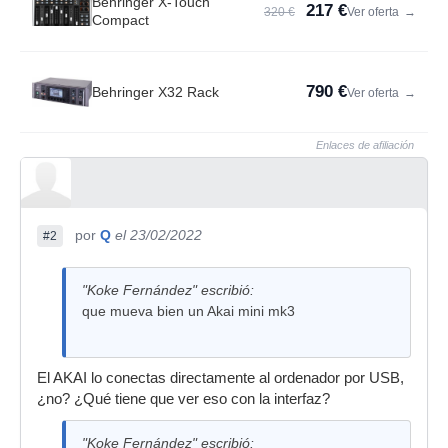
Behringer X-Touch
217 €
320 €
Ver oferta
→
Compact
790 €
Behringer X32 Rack
Ver oferta
→
Enlaces de afiliación
por
Q
el 23/02/2022
#2
"Koke Fernández" escribió:
que mueva bien un Akai mini mk3
El AKAI lo conectas directamente al ordenador por USB,
¿no? ¿Qué tiene que ver eso con la interfaz?
"Koke Fernández" escribió: