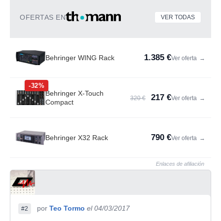
OFERTAS EN
VER TODAS
1.385 €
Behringer WING Rack
Ver oferta
→
-32%
Behringer X-Touch
217 €
320 €
Ver oferta
→
Compact
790 €
Behringer X32 Rack
Ver oferta
→
Enlaces de afiliación
por
Teo Tormo
el 04/03/2017
#2