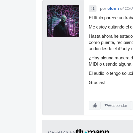
por
clonn
el 11/
#1
El título parece un trab
Me estoy quitando el 
Hasta ahora he estado 
como puente, recibiend
audio desde el iPad y e
¿Hay alguna manera de
MIDI o usando alguna a
El audio lo tengo soluc
Gracias!
Responder
OFERTAS EN