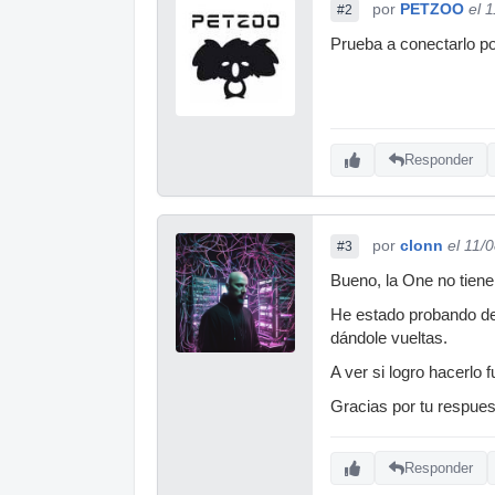
por
PETZOO
el 
#2
Prueba a conectarlo por
Responder
por
clonn
el 11/
#3
Bueno, la One no tiene 
He estado probando de
dándole vueltas.
A ver si logro hacerlo
Gracias por tu respues
Responder