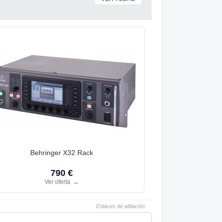
Behringer X32 Rack
790 €
Ver oferta
→
Enlaces de afiliación