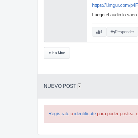
https://i.imgur.com/p4
Luego el audio lo saco 
1
Responder
« Ir a Mac
NUEVO POST
×
Regístrate
o
identifícate
para poder postear e