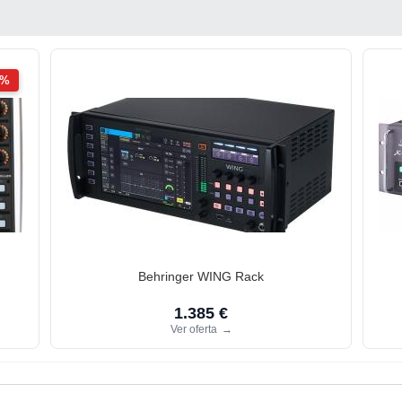
2%
Behringer WING Rack
1.385 €
Ver oferta
→