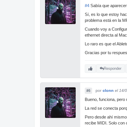
#4
Sabía que aparecería
Sí, es lo que estoy ha
problema está en la M
Cuando voy a Configur
ethernet directa al Mac
Lo raro es que el Ablet
Gracias por tu respues
Responder
por
clonn
el 14/
#6
Bueno, funciona, pero 
La red se conecta porq
Pero desde ahí mismo c
recibe MIDI. Solo con c