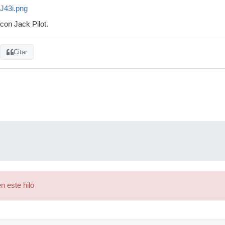
FJ43i.png
con Jack Pilot.
Citar
n este hilo