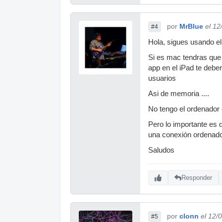
por
MrBlue
el 12
#4
Hola, sigues usando e
Si es mac tendras que 
app en el iPad te debe
usuarios
Asi de memoria ....
No tengo el ordenador 
Pero lo importante es 
una conexión ordenador
Saludos
Responder
por
clonn
el 12/
#5