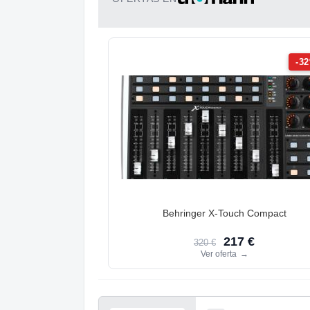
-3
Behringer X-Touch Compact
217 €
320 €
Ver oferta
→