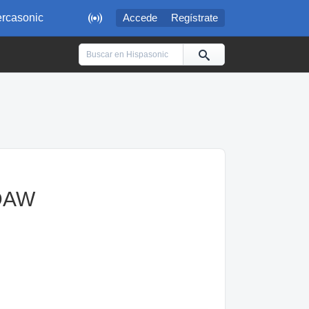

rcasonic
Accede
Regístrate
 DAW