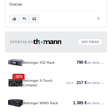
Gracias
OFERTAS EN
VER TODAS
790 €
Behringer X32 Rack
Ver oferta
→
-32%
Behringer X-Touch
217 €
320 €
Ver oferta
→
Compact
1.385 €
Behringer WING Rack
Ver oferta
→