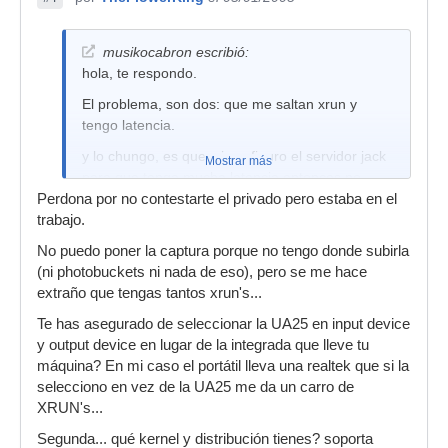
musikocabron escribió:
hola, te respondo.
El problema, son dos: que me saltan xrun y
tengo latencia.
y lo chungo, es que, si configuro el servidor jack
Mostrar más
para que tenga mucha latencia,entonces no
aparecen xrun y cuando configuro de tal modo
Perdona por no contestarte el privado pero estaba en el
que en la ventana de setting se ve un numero
trabajo.
muy pequeño de latencia o en su defecto un
No puedo poner la captura porque no tengo donde subirla
numero suficientemente bajo como para no
(ni photobuckets ni nada de eso), pero se me hace
notar la latencia, salta un xrun de vez en cuando.
extraño que tengas tantos xrun's...
Te pediría lo siguiente: Si tu has conseguido
Te has asegurado de seleccionar la UA25 en input device
tener el punto de configuración ajustado para no
y output device en lugar de la integrada que lleve tu
tener ni latencia ni xrun's al menos en un largo
máquina? En mi caso el portátil lleva una realtek que si la
periodo de tiempo, te agradecería que, o bien
selecciono en vez de la UA25 me da un carro de
me pones una captura de pantalla con el settings
XRUN's...
para ver como lo tienes configurado o bien me
Segunda... qué kernel y distribución tienes? soporta
pones la configuración que tienes puesta: