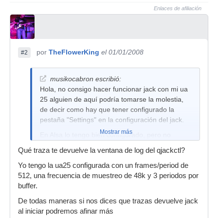
Enlaces de afiliación
por
TheFlowerKing
el 01/01/2008
#2
musikocabron escribió:
Hola, no consigo hacer funcionar jack con mi ua
25 alguien de aquí podría tomarse la molestia,
de decir como hay que tener configurado la
pestaña "Settings" en la configuración del jack.
Mostrar más
En Alsa lo tengo bien configurado, pero no
consigo arrankar jack.
Qué traza te devuelve la ventana de log del qjackctl?
Gracias
Yo tengo la ua25 configurada con un frames/period de
512, una frecuencia de muestreo de 48k y 3 periodos por
buffer.
De todas maneras si nos dices que trazas devuelve jack
al iniciar podremos afinar más