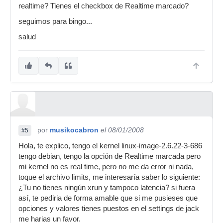
realtime? Tienes el checkbox de Realtime marcado?
Alsa lo tengo bien configurado, y se que si
seguimos para bingo...
configure bien la pantalla de settings del servidor
jack, el resto chutara, es decir el ardour y
salud
demás.
Gracias y me harías un favor si me pusieras tu
configuración.
por
musikocabron
el 08/01/2008
#5
Hola, te explico, tengo el kernel linux-image-2.6.22-3-686
tengo debian, tengo la opción de Realtime marcada pero
mi kernel no es real time, pero no me da error ni nada,
toque el archivo limits, me interesaría saber lo siguiente:
¿Tu no tienes ningún xrun y tampoco latencia? si fuera
así, te pediria de forma amable que si me pusieses que
opciones y valores tienes puestos en el settings de jack
me harias un favor.