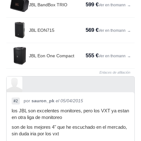
599 €
JBL BandBox TRIO
Ver en thomann
→
569 €
JBL EON715
Ver en thomann
→
555 €
JBL Eon One Compact
Ver en thomann
→
Enlaces de afiliación
por
sauron_pk
el 05/04/2015
#2
los JBL son excelentes monitores, pero los VXT ya estan
en otra liga de monitoreo
son de los mejores 4" que he escuchado en el mercado,
sin duda iria por los vxt