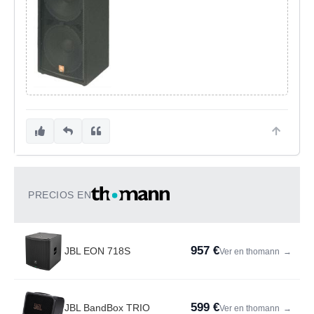
PRECIOS EN
957 €
JBL EON 718S
Ver en thomann
→
599 €
JBL BandBox TRIO
Ver en thomann
→