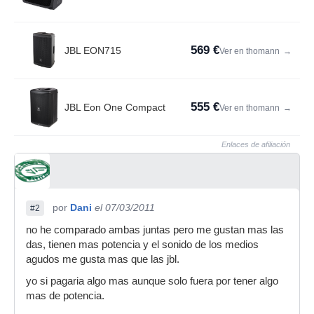
569 €
JBL EON715
Ver en thomann
→
555 €
JBL Eon One Compact
Ver en thomann
→
Enlaces de afiliación
por
Dani
el 07/03/2011
#2
no he comparado ambas juntas pero me gustan mas las
das, tienen mas potencia y el sonido de los medios
agudos me gusta mas que las jbl.
yo si pagaria algo mas aunque solo fuera por tener algo
mas de potencia.