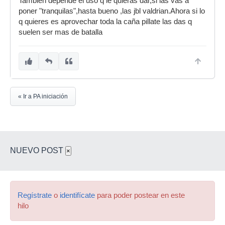
Tambien depende el uso q le quieras dar,si las vas a
poner "tranquilas",hasta bueno ,las jbl valdrian.Ahora si lo
q quieres es aprovechar toda la caña pillate las das q
suelen ser mas de batalla
« Ir a PA iniciación
NUEVO POST
×
Regístrate
o
identifícate
para poder postear en este
hilo