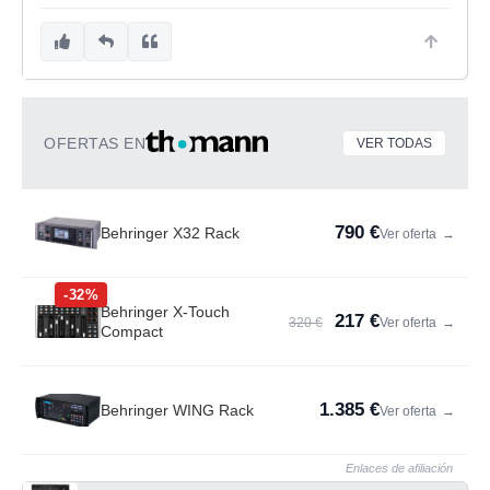
OFERTAS EN
VER TODAS
790 €
Behringer X32 Rack
Ver oferta
→
-32%
Behringer X-Touch
217 €
320 €
Ver oferta
→
Compact
1.385 €
Behringer WING Rack
Ver oferta
→
Enlaces de afiliación