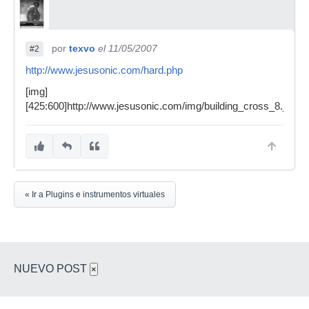
por
texvo
el 11/05/2007
#2
http://www.jesusonic.com/hard.php
[img]
[425:600]http://www.jesusonic.com/img/building_cross_8.jpg[/i
« Ir a Plugins e instrumentos virtuales
NUEVO POST
×