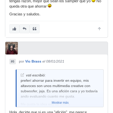
tengas razón, mejor que sean los sampler que yo
No
queda otra que ahorrar
Gracias y saludos.
por
Vic Brass
el 08/01/2021
#6
vsti escribió:
preferí ahorrar para invertir en equipo, mis
altavoces son unos multimedia creative con
subwoofer, jaja. Es una afición cara y yo todavía
ando evaluando cuanto me gusta.
Mostrar más
Me gusta la idea esa de usar s
Hola, decirte que si es una "afición", me parece