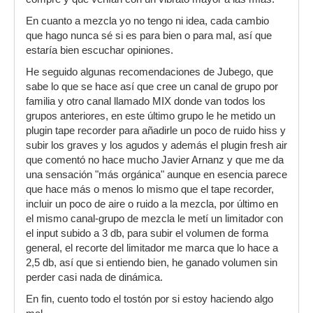
En cuanto a mezcla yo no tengo ni idea, cada cambio
que hago nunca sé si es para bien o para mal, así que
estaría bien escuchar opiniones.
He seguido algunas recomendaciones de Jubego, que
sabe lo que se hace así que cree un canal de grupo por
familia y otro canal llamado MIX donde van todos los
grupos anteriores, en este último grupo le he metido un
plugin tape recorder para añadirle un poco de ruido hiss y
subir los graves y los agudos y además el plugin fresh air
que comentó no hace mucho Javier Arnanz y que me da
una sensación "más orgánica" aunque en esencia parece
que hace más o menos lo mismo que el tape recorder,
incluir un poco de aire o ruido a la mezcla, por último en
el mismo canal-grupo de mezcla le metí un limitador con
el input subido a 3 db, para subir el volumen de forma
general, el recorte del limitador me marca que lo hace a
2,5 db, así que si entiendo bien, he ganado volumen sin
perder casi nada de dinámica.
En fin, cuento todo el tostón por si estoy haciendo algo