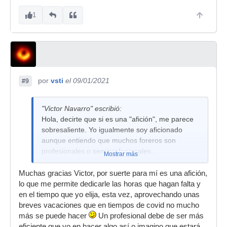
1
por
vsti
el 09/01/2021
#9
"Victor Navarro" escribió:
Hola, decirte que si es una "afición", me parece
sobresaliente. Yo igualmente soy aficionado
aunque entiendo que muchos foreros son
profesionales o semiprofesionales...
Mostrar más
Muchas gracias Victor, por suerte para mí es una afición,
lo que me permite dedicarle las horas que hagan falta y
en el tiempo que yo elija, esta vez, aprovechando unas
breves vacaciones que en tiempos de covid no mucho
más se puede hacer
Un profesional debe de ser más
eficiente que yo en hacer algo así o imagino que estará