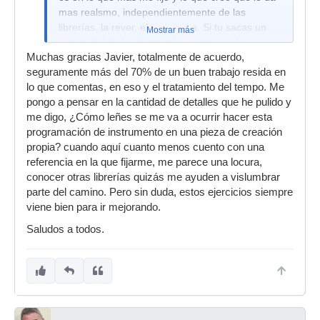
mas realsmo, independientemente de las
librerías, la rever, el panorama. Si tu sacas un
Mostrar más
retrato fiel de las harmonías y trabajas los
Muchas gracias Javier, totalmente de acuerdo,
volumenes adecuadamente, eso le hace sonar
seguramente más del 70% de un buen trabajo resida en
mucho mas fielmente.
lo que comentas, en eso y el tratamiento del tempo. Me
pongo a pensar en la cantidad de detalles que he pulido y
me digo, ¿Cómo leñes se me va a ocurrir hacer esta
programación de instrumento en una pieza de creación
propia? cuando aquí cuanto menos cuento con una
referencia en la que fijarme, me parece una locura,
conocer otras librerías quizás me ayuden a vislumbrar
parte del camino. Pero sin duda, estos ejercicios siempre
viene bien para ir mejorando.
Saludos a todos.