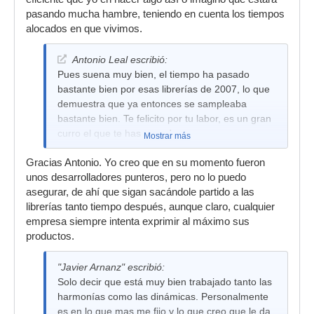
pasando mucha hambre, teniendo en cuenta los tiempos
alocados en que vivimos.
Antonio Leal escribió:
Pues suena muy bien, el tiempo ha pasado
bastante bien por esas librerías de 2007, lo que
demuestra que ya entonces se sampleaba
bastante bien. Te felicito por tu labor, es un gran
curro el que te has pegado.
Mostrar más
Gracias Antonio. Yo creo que en su momento fueron
unos desarrolladores punteros, pero no lo puedo
asegurar, de ahí que sigan sacándole partido a las
librerías tanto tiempo después, aunque claro, cualquier
empresa siempre intenta exprimir al máximo sus
productos.
"Javier Arnanz" escribió:
Solo decir que está muy bien trabajado tanto las
harmonías como las dinámicas. Personalmente
es en lo que mas me fijo y lo que creo que le da