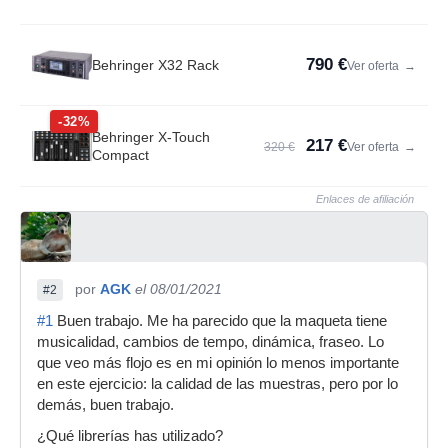
790 €
Behringer X32 Rack
Ver oferta
→
-32%
Behringer X-Touch
217 €
320 €
Ver oferta
→
Compact
Enlaces de afiliación
por
AGK
el 08/01/2021
#2
#1
Buen trabajo. Me ha parecido que la maqueta tiene
musicalidad, cambios de tempo, dinámica, fraseo. Lo
que veo más flojo es en mi opinión lo menos importante
en este ejercicio: la calidad de las muestras, pero por lo
demás, buen trabajo.
¿Qué librerías has utilizado?