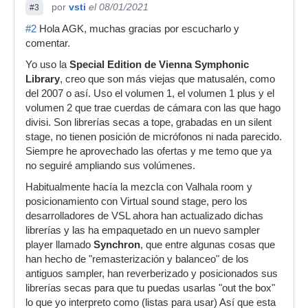
por
vsti
el 08/01/2021
#3
#2
Hola AGK, muchas gracias por escucharlo y
comentar.
Yo uso la
Special Edition de Vienna Symphonic
Library
, creo que son más viejas que matusalén, como
del 2007 o así. Uso el volumen 1, el volumen 1 plus y el
volumen 2 que trae cuerdas de cámara con las que hago
divisi. Son librerías secas a tope, grabadas en un silent
stage, no tienen posición de micrófonos ni nada parecido.
Siempre he aprovechado las ofertas y me temo que ya
no seguiré ampliando sus volúmenes.
Habitualmente hacía la mezcla con Valhala room y
posicionamiento con Virtual sound stage, pero los
desarrolladores de VSL ahora han actualizado dichas
librerías y las ha empaquetado en un nuevo sampler
player llamado
Synchron
, que entre algunas cosas que
han hecho de "remasterización y balanceo" de los
antiguos sampler, han reverberizado y posicionados sus
librerías secas para que tu puedas usarlas "out the box"
lo que yo interpreto como (listas para usar) Así que esta