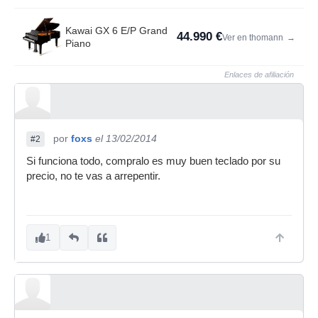
Kawai GX 6 E/P Grand
44.990 €
Ver en thomann
→
Piano
Enlaces de afiliación
por
foxs
el 13/02/2014
#2
Si funciona todo, compralo es muy buen teclado por su
precio, no te vas a arrepentir.
1