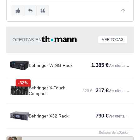
OFERTAS EN
VER TODAS
1.385 €
Behringer WING Rack
Ver oferta
→
-32%
Behringer X-Touch
217 €
320 €
Ver oferta
→
Compact
790 €
Behringer X32 Rack
Ver oferta
→
Enlaces de afiliación