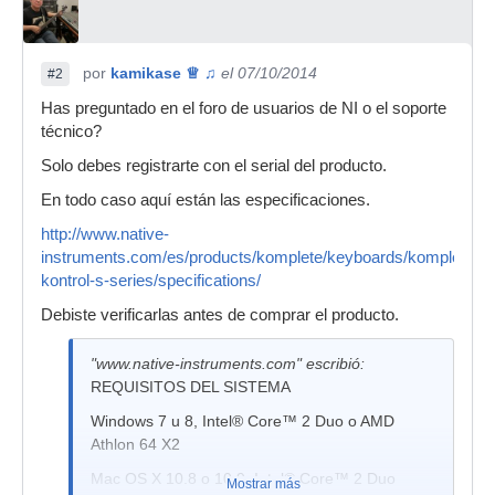
por
kamikase ♕ ♫
el 07/10/2014
#2
Has preguntado en el foro de usuarios de NI o el soporte
técnico?
Solo debes registrarte con el serial del producto.
En todo caso aquí están las especificaciones.
http://www.native-
instruments.com/es/products/komplete/keyboards/komplete-
kontrol-s-series/specifications/
Debiste verificarlas antes de comprar el producto.
"www.native-instruments.com" escribió:
REQUISITOS DEL SISTEMA
Windows 7 u 8, Intel® Core™ 2 Duo o AMD
Athlon 64 X2
Mac OS X 10.8 o 10.9, Intel® Core™ 2 Duo
Mostrar más