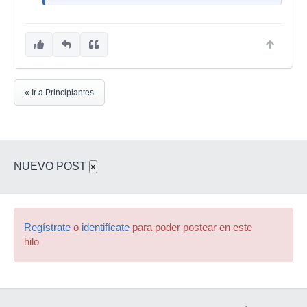
4 GB RAM (se recomiendan 6 GB para
Instrumentos KONTAKT grandes)
Necesita 12 GB de espacio libre en disco / 320
GB para la instalación completa,
se requiere Internet de alta velocidad.
« Ir a Principiantes
Los requisitos específicos varían según el
programa individual
USB 2.0 o superior (cable incluido)
Requiere conexión a una fuente de alimentación
NUEVO POST
×
(adaptador incluido).
Regístrate
o
identifícate
para poder postear en este
hilo