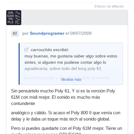
Enlaces de afiliación
por
Soundprogramer
el 09/07/2009
#2
carrouchito escribió:
muy buenas, me gustaria saber algo sobre estos
sintes, si alguien me pudiese contar algo lo
agradeceria, sobre todo del korg poly 61.
muchas gracias y un saludo a todo el mundo
Mostrar más
Sin pensártelo mucho Poly 61. Y si es la versión Poly
61M con midi mejor. El sonido es mucho más
contundente
analógico y cálido. Si acaso el Poly 800 II que venía con
delay y le daba un toque más tech al sonido global.
Pero si puedes quedarte con el Poly 61M mejor. Tiene un