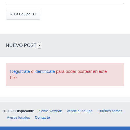
« Ir a Equipo DJ
NUEVO POST
×
Regístrate
o
identifícate
para poder postear en este
hilo
© 2026
Hispasonic
Sonic Network
Vende tu equipo
Quiénes somos
Avisos legales
Contacto