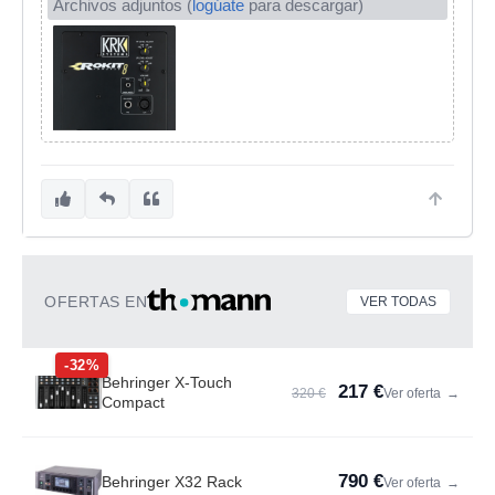
Archivos adjuntos (
logúate
para descargar)
OFERTAS EN
VER TODAS
-32%
Behringer X-Touch
217 €
320 €
Ver oferta
→
Compact
790 €
Behringer X32 Rack
Ver oferta
→