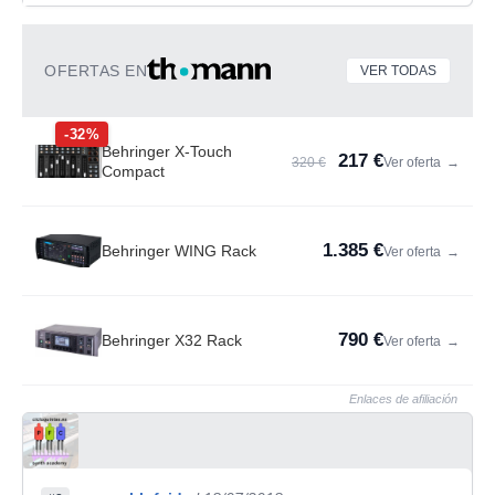
OFERTAS EN
VER TODAS
-32%
Behringer X-Touch
217 €
320 €
Ver oferta
→
Compact
1.385 €
Behringer WING Rack
Ver oferta
→
790 €
Behringer X32 Rack
Ver oferta
→
Enlaces de afiliación