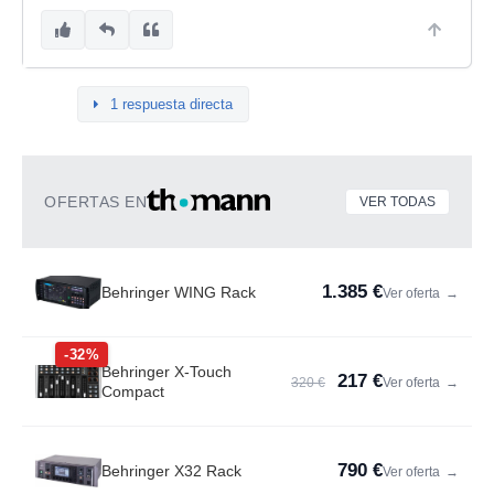
1 respuesta directa
OFERTAS EN
VER TODAS
1.385 €
Behringer WING Rack
Ver oferta
→
-32%
Behringer X-Touch
217 €
320 €
Ver oferta
→
Compact
790 €
Behringer X32 Rack
Ver oferta
→