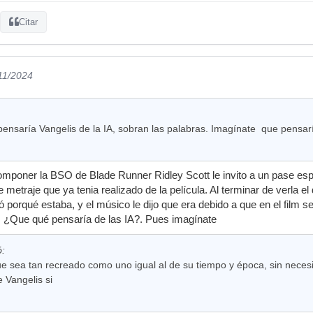
Citar
/11/2024
nsaría Vangelis de la IA, sobran las palabras. Imagínate que pensaría
poner la BSO de Blade Runner Ridley Scott le invito a un pase espe
metraje que ya tenia realizado de la película. Al terminar de verla el 
tó porqué estaba, y el músico le dijo que era debido a que en el film
r. ¿Que qué pensaría de las IA?. Pues imagínate
ó:
 sea tan recreado como uno igual al de su tiempo y época, sin necesi
e Vangelis si