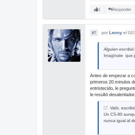
1
Responder
por
Lenny
el 02
#7
Alguien escribió:
Imagínate que pe
Antes de empezar a com
primeros 20 minutos de 
entristecido, le pregun
le resultó desalentado
Valis. escribi
Un CS-80 aunque
nunca igual al d