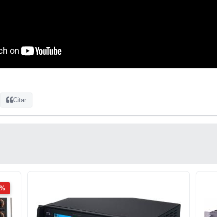
Citar
2%