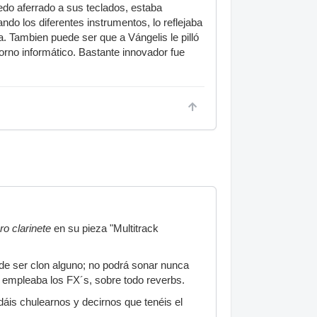
do aferrado a sus teclados, estaba
o los diferentes instrumentos, lo reflejaba
. Tambien puede ser que a Vángelis le pilló
orno informático. Bastante innovador fue
ro clarinete
en su pieza "Multitrack
de ser clon alguno; no podrá sonar nunca
mo empleaba los FX´s, sobre todo reverbs.
dáis chulearnos y decirnos que tenéis el