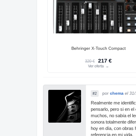
Behringer X-Touch Compact
217 €
320 €
Ver oferta
→
por
chema
el 31
#2
Realmente me identifico
pensarlo, pero si en e
muchos, no sabía el le
sonora totalmente dife
hoy en día, con obras 
referencia en mi vida.