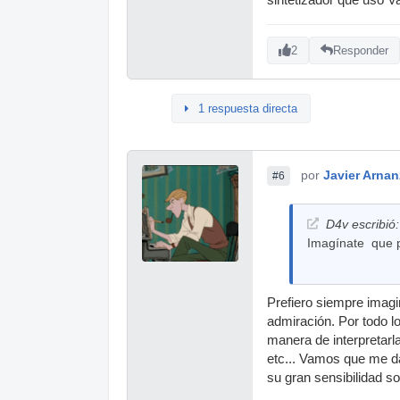
sintetizador que uso Va
2
Responder
1 respuesta directa
por
Javier Arnan
#6
D4v escribió:
Imagínate que pe
Prefiero siempre imagi
admiración. Por todo l
manera de interpretar
etc... Vamos que me da
su gran sensibilidad so