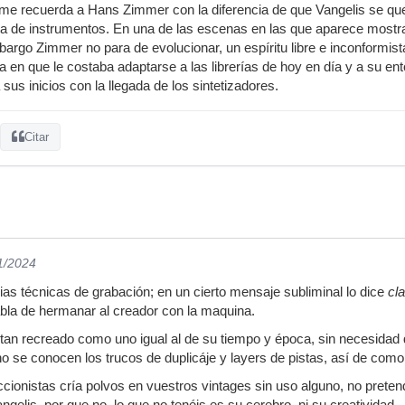
me recuerda a Hans Zimmer con la diferencia de que Vangelis se que
 de instrumentos. En una de las escenas en las que aparece mostrand
argo Zimmer no para de evolucionar, un espíritu libre e inconformista
en que le costaba adaptarse a las librerías de hoy en día y a su ent
 sus inicios con la llegada de los sintetizadores.
Citar
11/2024
ias técnicas de grabación; en un cierto mensaje subliminal lo dice
cla
habla de hermanar al creador con la maquina.
an recreado como uno igual al de su tiempo y época, sin necesidad 
i no se conocen los trucos de duplicáje y layers de pistas, así de co
ccionistas cría polvos en vuestros vintages sin uso alguno, no preten