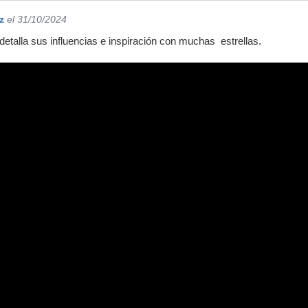
z
el 31/10/2024
detalla sus influencias e inspiración con muchas estrellas.