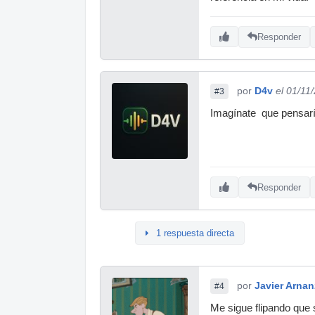
Responder
por
D4v
el 01/11
#3
Imagínate que pensaría
Responder
1 respuesta directa
por
Javier Arnan
#4
Me sigue flipando que