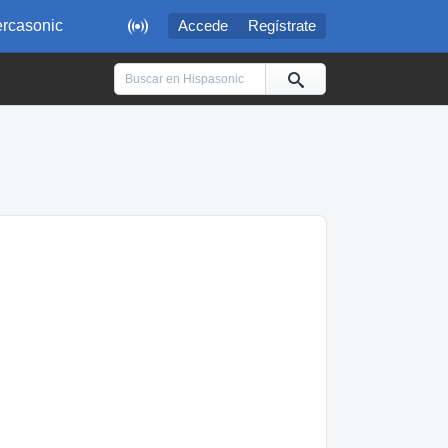

rcasonic
Accede
Regístrate