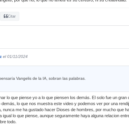
ngelis, por que no, lo que no tenéis es su cerebro, ni su creatividad.
Citar
z
el 01/11/2024
nsaría Vangelis de la IA, sobran las palabras.
nar lo que piense yo a lo que piensen los demás. El solo fue un gran
o demás, lo que nos muestra este video y podemos ver por una rendij
la, nunca me ha gustado hacer Dioses de hombres, por mucho que hay
 igual lo que piense, aunque seguramente haya alguna relacion entr
bre todo.