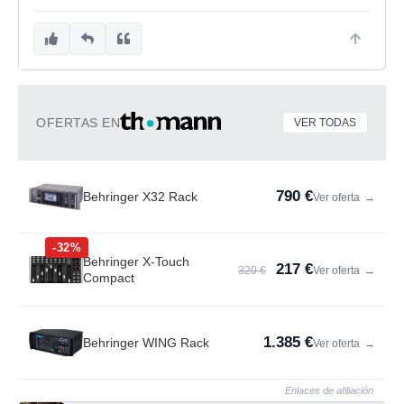
OFERTAS EN
VER TODAS
790 €
Behringer X32 Rack
Ver oferta
→
-32%
Behringer X-Touch
217 €
320 €
Ver oferta
→
Compact
1.385 €
Behringer WING Rack
Ver oferta
→
Enlaces de afiliación