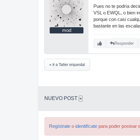
Pues no te podría deci
VSL o EWQL, o bien inc
porque con casi cualqu
bastante en las escala
mod
Responder
« Ir a Taller orquestal
NUEVO POST
×
Regístrate
o
identifícate
para poder postear e