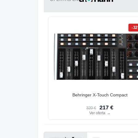
-3
Behringer X-Touch Compact
217 €
320 €
Ver oferta
→