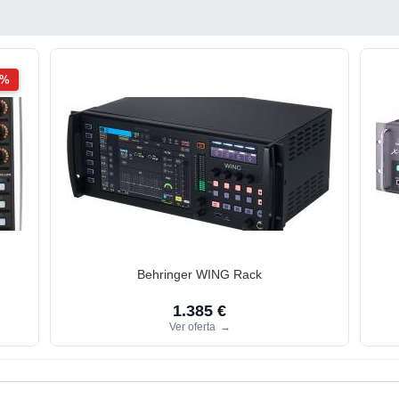
2%
Behringer WING Rack
1.385 €
Ver oferta
→