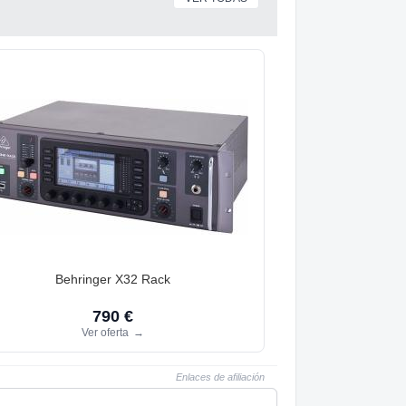
Behringer X32 Rack
790 €
Ver oferta
→
Enlaces de afiliación