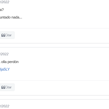
2/2022
ca?
untado nada...
Citar
2/2022
 olla perdón
Ija5LY
Citar
2/2022