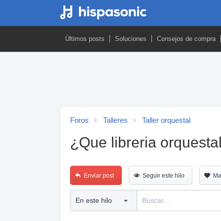
Últimos posts
Soluciones
Consejos de compra
Foros
Talleres
Taller orquestal
¿Que libreria orquesta
Enviar post
Seguir este hilo
Ma