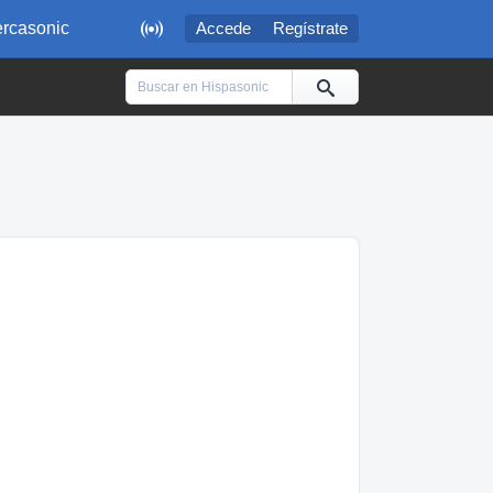

rcasonic
Accede
Regístrate