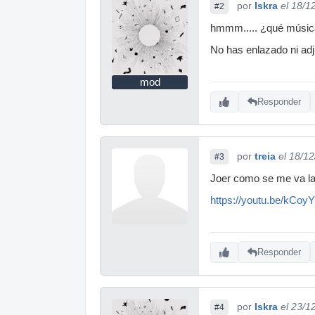
por
Iskra
el 18/1
#2
hmmm..... ¿qué músi
No has enlazado ni adj
mod
Responder
por
treia
el 18/1
#3
Joer como se me va la
https://youtu.be/kCoyY
Responder
por
Iskra
el 23/1
#4