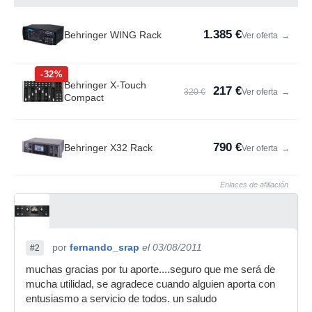
1.385 €
Behringer WING Rack
Ver oferta
→
-32%
Behringer X-Touch
217 €
320 €
Ver oferta
→
Compact
790 €
Behringer X32 Rack
Ver oferta
→
Enlaces de afiliación
por
fernando_srap
el 03/08/2011
#2
muchas gracias por tu aporte....seguro que me será de
mucha utilidad, se agradece cuando alguien aporta con
entusiasmo a servicio de todos. un saludo