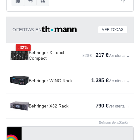
OFERTAS EN
VER TODAS
-32%
Behringer X-Touch
217 €
320 €
Ver oferta
→
Compact
1.385 €
Behringer WING Rack
Ver oferta
→
790 €
Behringer X32 Rack
Ver oferta
→
Enlaces de afiliación