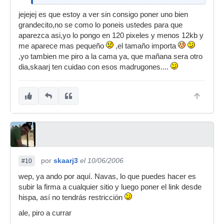
ale, piro pa la cama que en 4 horas toca diana
jejejej es que estoy a ver sin consigo poner uno bien
grandecito,no se como lo poneis ustedes para que
aparezca asi,yo lo pongo en 120 pixeles y menos 12kb y
me aparece mas pequeño
,el tamaño importa
,yo tambien me piro a la cama ya, que mañana sera otro
dia,skaarj ten cuidao con esos madrugones....
por
skaarj3
el 10/06/2006
#10
wep, ya ando por aquí. Navas, lo que puedes hacer es
subir la firma a cualquier sitio y luego poner el link desde
hispa, así no tendrás restricción
ale, piro a currar