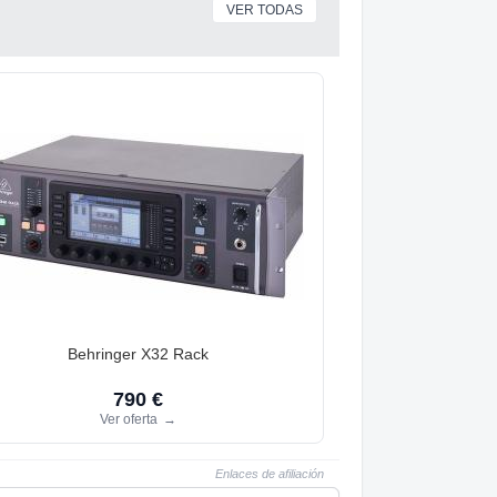
VER TODAS
Behringer X32 Rack
790 €
Ver oferta
→
Enlaces de afiliación