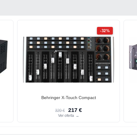
-32%
Behringer X-Touch Compact
217 €
320 €
Ver oferta
→