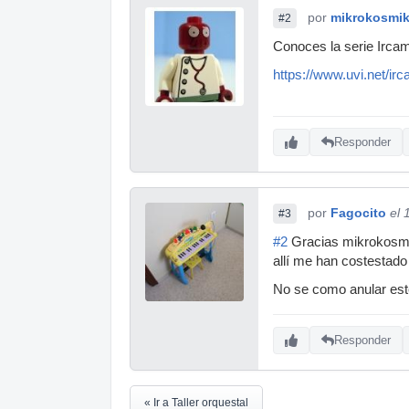
por
mikrokosmi
#2
Conoces la serie Irca
https://www.uvi.net/ir
Responder
por
Fagocito
el 
#3
#2
Gracias mikrokosmico
allí me han costestado
No se como anular este
Responder
« Ir a Taller orquestal