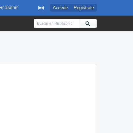

rcasonic
Accede
Regístrate