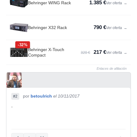
1.385 €
Behringer WING Rack
Ver oferta
→
790 €
Behringer X32 Rack
Ver oferta
→
-32%
Behringer X-Touch
217 €
320 €
Ver oferta
→
Compact
Enlaces de afiliación
por
betoulrich
el 10/11/2017
#2
.