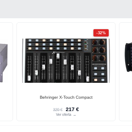
-32%
Behringer X-Touch Compact
217 €
320 €
Ver oferta
→