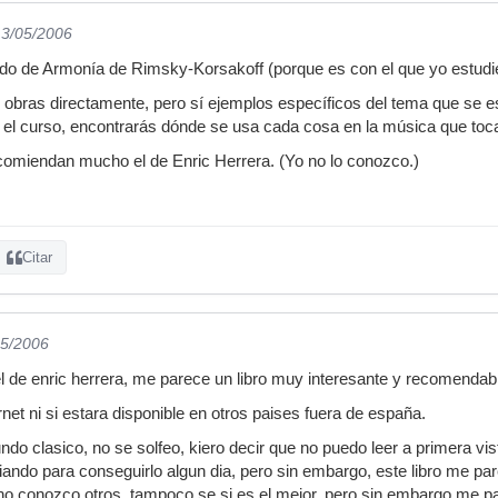
13/05/2006
ado de Armonía de Rimsky-Korsakoff (porque es con el que yo estudi
 obras directamente, pero sí ejemplos específicos del tema que se 
n el curso, encontrarás dónde se usa cada cosa en la música que toc
comiendan mucho el de Enric Herrera. (Yo no lo conozco.)
Citar
05/2006
l de enric herrera, me parece un libro muy interesante y recomendab
rnet ni si estara disponible en otros paises fuera de españa.
do clasico, no se solfeo, kiero decir que no puedo leer a primera vis
ando para conseguirlo algun dia, pero sin embargo, este libro me pa
 no conozco otros, tampoco se si es el mejor, pero sin embargo me p