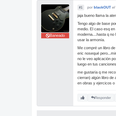
por
blackOUT
el
#1
jaja bueno llama la ate
Tengo algo de base por
medio. El caso esq en
moderna....hasta q no 
Baneado
usar la armonía.
Me compré un libro de
eric nosequé pero...mi
no le veo aplicación p
luego en tus canciones
me gustaría q me recom
cierran) algún libro 
en obras y ejercicos o
Responder