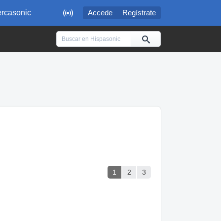

rcasonic
Accede
Regístrate
1
2
3