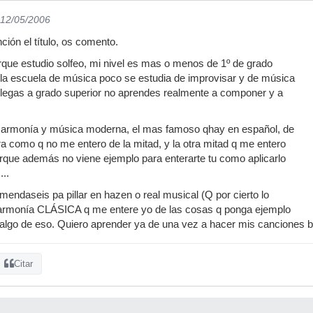
 12/05/2006
nción el título, os comento.
que estudio solfeo, mi nivel es mas o menos de 1º de grado
 la escuela de música poco se estudia de improvisar y de música
llegas a grado superior no aprendes realmente a componer y a
 armonía y música moderna, el mas famoso qhay en español, de
ra como q no me entero de la mitad, y la otra mitad q me entero
orque además no viene ejemplo para enterarte tu como aplicarlo
...
endaseis pa pillar en hazen o real musical (Q por cierto lo
de armonía CLÁSICA q me entere yo de las cosas q ponga ejemplo
 algo de eso. Quiero aprender ya de una vez a hacer mis canciones 
Citar