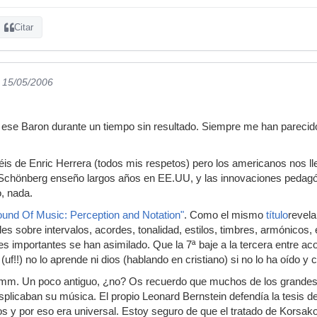
Citar
l 15/05/2006
se Baron durante un tiempo sin resultado. Siempre me han parecido 
éis de Enric Herrera (todos mis respetos) pero los americanos nos 
chönberg enseño largos años en EE.UU, y las innovaciones pedagóg
o, nada.
ound Of Music: Perception and Notation"
. Como el mismo
título
revela
es sobre intervalos, acordes, tonalidad, estilos, timbres, armónicos, et
s importantes se han asimilado. Que la 7ª baje a la tercera entre a
uf!!) no lo aprende ni dios (hablando en cristiano) si no lo ha oído y
m. Un poco antiguo, ¿no? Os recuerdo que muchos de los grandes 
licaban su música. El propio Leonard Bernstein defendía la tesis de
os y por eso era universal. Estoy seguro de que el tratado de Korsa