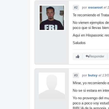
por
oscarcot
el 
#2
Te recomiendo el Trat
No vienen ejemplos de
poco que si llevas bie
Aquí en Hispasonic re
Saludos
Responder
por
butsy
el 13/
#3
Mirar, yo recomiendo e
No se si estara en inte
Yo no provengo del mun
poco a poco voy estudi
BIBLIA de la armonia,