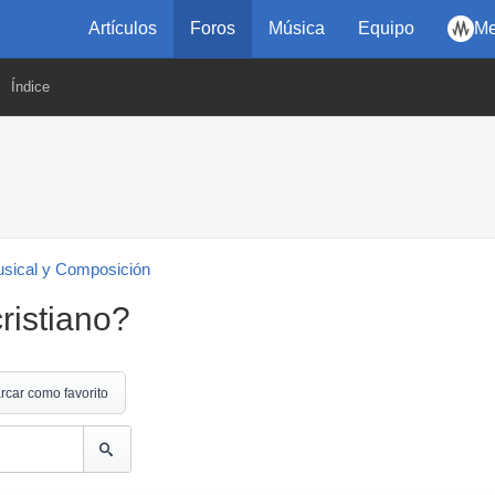
Artículos
Foros
Música
Equipo
Me
Índice
usical y Composición
ristiano?
rcar como favorito