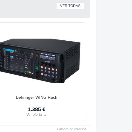
VER TODAS
Behringer WING Rack
1.385 €
Ver oferta
→
Enlaces de afiliación