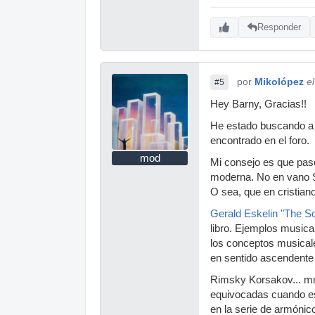
Responder
por
Mikolópez
e
#5
Hey Barny, Gracias!!
He estado buscando a e
encontrado en el foro.
mod
Mi consejo es que pas
moderna. No en vano S
O sea, que en cristian
Gerald Eskelin "The S
libro. Ejemplos musical
los conceptos musicale
en sentido ascendente (
Rimsky Korsakov... mm
equivocadas cuando esp
en la serie de armónic