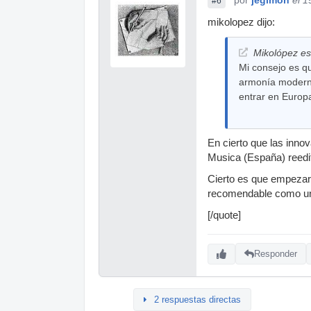
#6
mikolopez dijo:
Mikolópez esc
Mi consejo es q
armonía moderna
entrar en Europa
En cierto que las inno
Musica (España) reedit
Cierto es que empezar 
recomendable como un 
[/quote]
Responder
2 respuestas directas