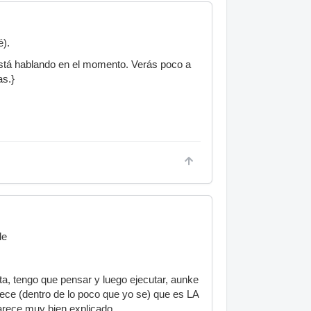
é).
está hablando en el momento. Verás poco a
as.}
le
ta, tengo que pensar y luego ejecutar, aunke
rece (dentro de lo poco que yo se) que es LA
arece muy bien explicado