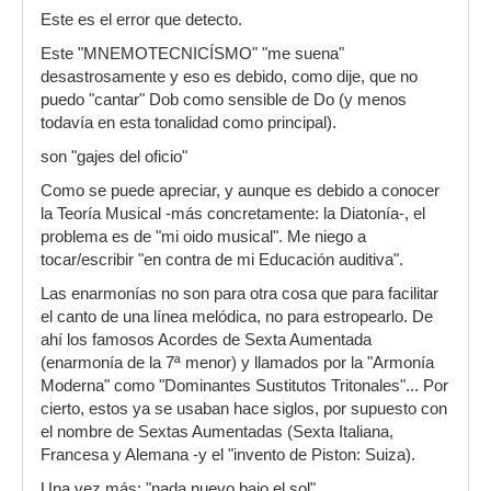
Este es el error que detecto.
Este "MNEMOTECNICÍSMO" "me suena"
desastrosamente y eso es debido, como dije, que no
puedo "cantar" Dob como sensible de Do (y menos
todavía en esta tonalidad como principal).
son "gajes del oficio"
Como se puede apreciar, y aunque es debido a conocer
la Teoría Musical -más concretamente: la Diatonía-, el
problema es de "mi oido musical". Me niego a
tocar/escribir "en contra de mi Educación auditiva".
Las enarmonías no son para otra cosa que para facilitar
el canto de una línea melódica, no para estropearlo. De
ahí los famosos Acordes de Sexta Aumentada
(enarmonía de la 7ª menor) y llamados por la "Armonía
Moderna" como "Dominantes Sustitutos Tritonales"... Por
cierto, estos ya se usaban hace siglos, por supuesto con
el nombre de Sextas Aumentadas (Sexta Italiana,
Francesa y Alemana -y el "invento de Piston: Suiza).
Una vez más: "nada nuevo bajo el sol"