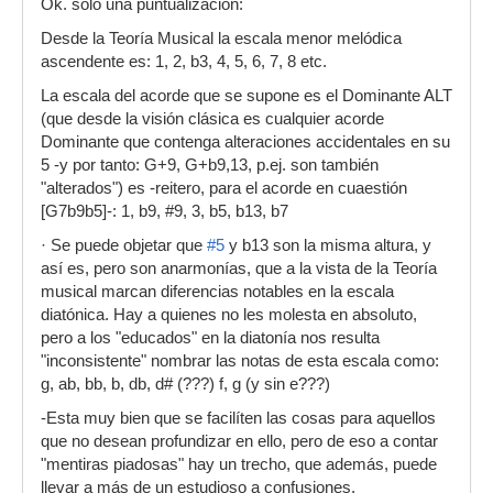
Ok. solo una puntualización:
Desde la Teoría Musical la escala menor melódica
ascendente es: 1, 2, b3, 4, 5, 6, 7, 8 etc.
La escala del acorde que se supone es el Dominante ALT
(que desde la visión clásica es cualquier acorde
Dominante que contenga alteraciones accidentales en su
5 -y por tanto: G+9, G+b9,13, p.ej. son también
"alterados") es -reitero, para el acorde en cuaestión
[G7b9b5]-: 1, b9, #9, 3, b5, b13, b7
· Se puede objetar que
#5
y b13 son la misma altura, y
así es, pero son anarmonías, que a la vista de la Teoría
musical marcan diferencias notables en la escala
diatónica. Hay a quienes no les molesta en absoluto,
pero a los "educados" en la diatonía nos resulta
"inconsistente" nombrar las notas de esta escala como:
g, ab, bb, b, db, d# (???) f, g (y sin e???)
-Esta muy bien que se facilíten las cosas para aquellos
que no desean profundizar en ello, pero de eso a contar
"mentiras piadosas" hay un trecho, que además, puede
llevar a más de un estudioso a confusiones.