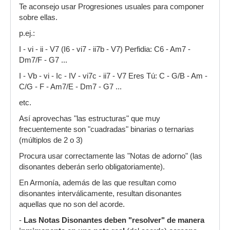
Te aconsejo usar Progresiones usuales para componer
sobre ellas.
p.ej.:
I - vi - ii - V7 (I6 - vi7 - ii7b - V7) Perfidia: C6 - Am7 -
Dm7/F - G7 ...
I - Vb - vi - Ic - IV - vi7c - ii7 - V7 Eres Tú: C - G/B - Am -
C/G - F - Am7/E - Dm7 - G7 ...
etc.
Así aprovechas "las estructuras" que muy
frecuentemente son "cuadradas" binarias o ternarias
(múltiplos de 2 o 3)
Procura usar correctamente las "Notas de adorno" (las
disonantes deberán serlo obligatoriamente).
En Armonía, además de las que resultan como
disonantes interválicamente, resultan disonantes
aquellas que no son del acorde.
-
Las Notas Disonantes deben "resolver" de manera