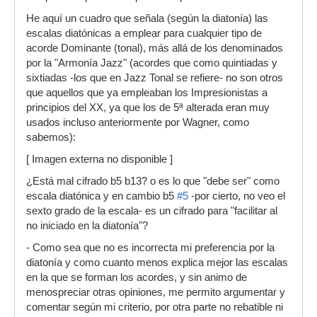
He aquí un cuadro que señala (según la diatonía) las
escalas diatónicas a emplear para cualquier tipo de
acorde Dominante (tonal), más allá de los denominados
por la "Armonía Jazz" (acordes que como quintiadas y
sixtiadas -los que en Jazz Tonal se refiere- no son otros
que aquellos que ya empleaban los Impresionistas a
principios del XX, ya que los de 5ª alterada eran muy
usados incluso anteriormente por Wagner, como
sabemos):
[ Imagen externa no disponible ]
¿Está mal cifrado b5 b13? o es lo que "debe ser" como
escala diatónica y en cambio b5
#5
-por cierto, no veo el
sexto grado de la escala- es un cifrado para "facilitar al
no iniciado en la diatonía"?
- Como sea que no es incorrecta mi preferencia por la
diatonía y como cuanto menos explica mejor las escalas
en la que se forman los acordes, y sin animo de
menospreciar otras opiniones, me permito argumentar y
comentar según mi criterio, por otra parte no rebatible ni