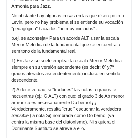
Armonía para Jazz.
No obstante hay algunas cosas en las que discrepo con
Levin, pero no hay problema si se entiende su vocación
"pedagógica" hacia los "no muy iniciados" .
p.ej. se aconseja= Para un acorde ALT: usar la escala
Menor Melódica de la fundamental que se encuentra a
semitono de la fundamental real.
1) En Jazz se suele emplear la escala Menor Melódica
siempre en su versión ascendente (es decir: 6º y7º
grados aterados ascendentemente) incluso en sentido
descendente.
2) A decir verdad, si "traduces" las notas a grados te
necuentras (ej.: G ALT) con que: el grado 3 de Ab menor
armónica es necesariamente Do bemol ¡¡¡
Verdaderamente, resulta "cruel" escuchar la verdadera
Sensible
(la nota Si) nombrada como Do bemol (va
contra la misma base del diatonísmo). Ni siquiera el
Dominante Sustituto se atreve a ello.