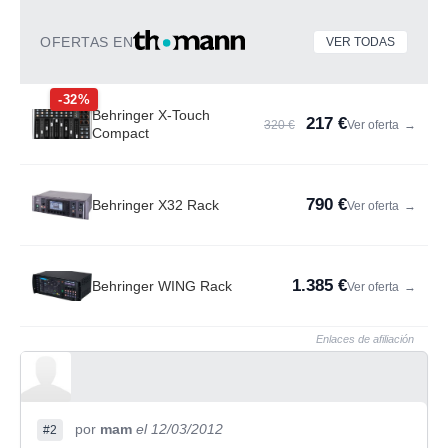
OFERTAS EN
VER TODAS
-32%
Behringer X-Touch
217 €
320 €
Ver oferta
→
Compact
790 €
Behringer X32 Rack
Ver oferta
→
1.385 €
Behringer WING Rack
Ver oferta
→
Enlaces de afiliación
por
mam
el 12/03/2012
#2