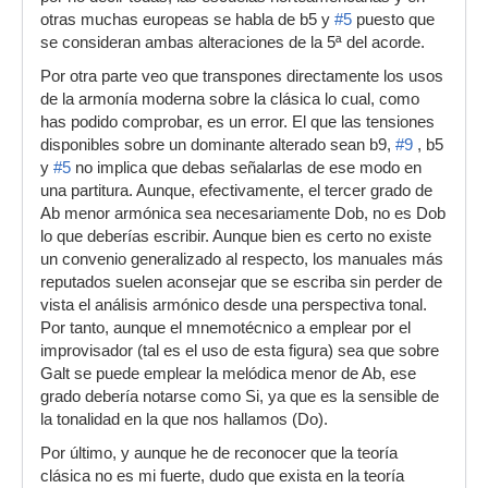
otras muchas europeas se habla de b5 y
#5
puesto que
se consideran ambas alteraciones de la 5ª del acorde.
Por otra parte veo que transpones directamente los usos
de la armonía moderna sobre la clásica lo cual, como
has podido comprobar, es un error. El que las tensiones
disponibles sobre un dominante alterado sean b9,
#9
, b5
y
#5
no implica que debas señalarlas de ese modo en
una partitura. Aunque, efectivamente, el tercer grado de
Ab menor armónica sea necesariamente Dob, no es Dob
lo que deberías escribir. Aunque bien es certo no existe
un convenio generalizado al respecto, los manuales más
reputados suelen aconsejar que se escriba sin perder de
vista el análisis armónico desde una perspectiva tonal.
Por tanto, aunque el mnemotécnico a emplear por el
improvisador (tal es el uso de esta figura) sea que sobre
Galt se puede emplear la melódica menor de Ab, ese
grado debería notarse como Si, ya que es la sensible de
la tonalidad en la que nos hallamos (Do).
Por último, y aunque he de reconocer que la teoría
clásica no es mi fuerte, dudo que exista en la teoría