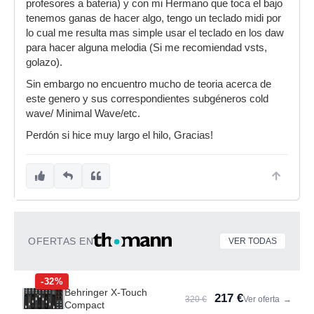
profesores a bateria) y con mi Hermano que toca el bajo
tenemos ganas de hacer algo, tengo un teclado midi por
lo cual me resulta mas simple usar el teclado en los daw
para hacer alguna melodia (Si me recomiendad vsts,
golazo).
Sin embargo no encuentro mucho de teoria acerca de
este genero y sus correspondientes subgéneros cold
wave/ Minimal Wave/etc.
Perdón si hice muy largo el hilo, Gracias!
OFERTAS EN
VER TODAS
-32%
Behringer X-Touch
217 €
320 €
Ver oferta
→
Compact