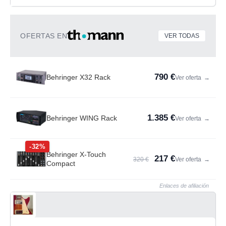
OFERTAS EN
VER TODAS
790 €
Behringer X32 Rack
Ver oferta
→
1.385 €
Behringer WING Rack
Ver oferta
→
-32%
Behringer X-Touch
217 €
320 €
Ver oferta
→
Compact
Enlaces de afiliación