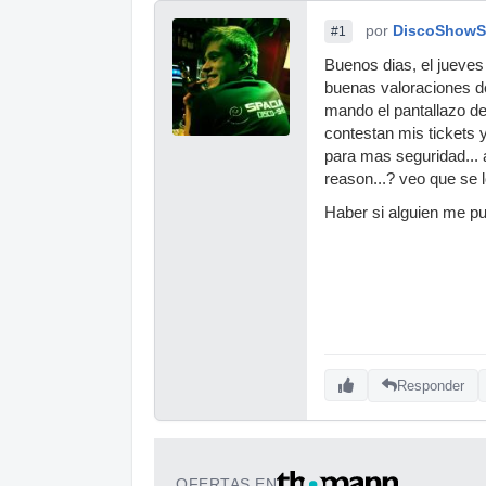
por
DiscoShowS
#1
Buenos dias, el jueves
buenas valoraciones de
mando el pantallazo de
contestan mis tickets y
para mas seguridad... 
reason...? veo que se 
Haber si alguien me p
Responder
OFERTAS EN