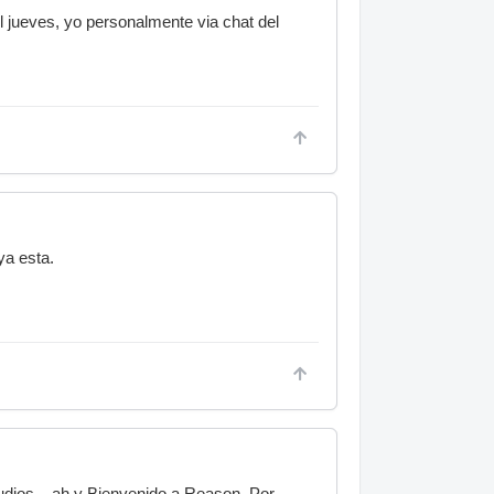
l jueves, yo personalmente via chat del
ya esta.
udios....ah y Bienvenido a Reason. Por