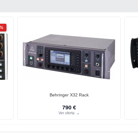
2%
Behringer X32 Rack
790 €
Ver oferta
→