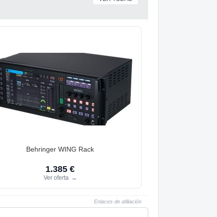
Behringer WING Rack
1.385 €
Ver oferta
→
Enlaces de afiliación