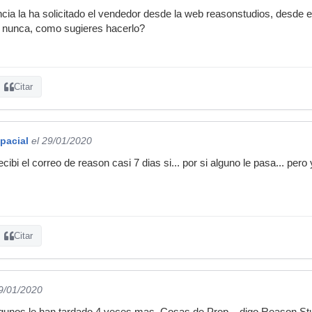
ncia la ha solicitado el vendedor desde la web reasonstudios, desde e
 nunca, como sugieres hacerlo?
Citar
pacial
el 29/01/2020
ibi el correo de reason casi 7 dias si... por si alguno le pasa... pero 
Citar
29/01/2020
algunos le han tardado 4 veces mas. Cosas de Prop... digo Reason St