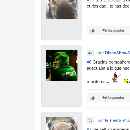
curiosidad...te has de
Responder
por
DiscoShowS
#7
#6
Gracias compañero un
adecuaba a lo que nece
monitores...
Responder
por
Iernesto
el 
#8
#7
Genial! Yo empecé c