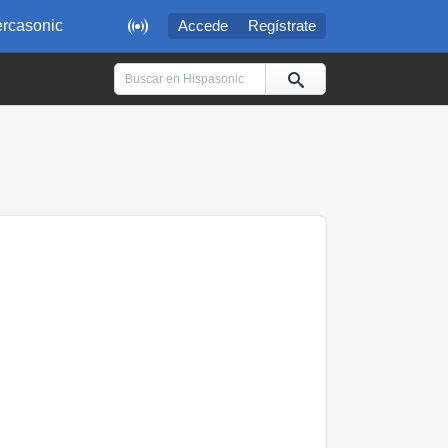

rcasonic
Accede
Regístrate