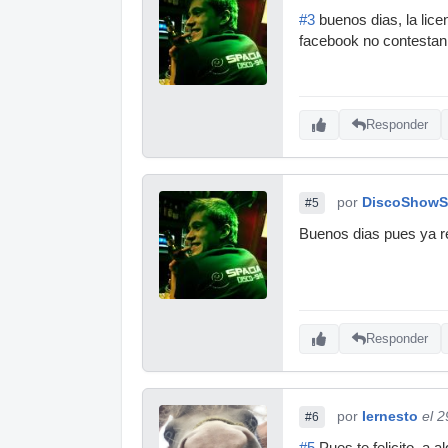
#3
buenos dias, la lice
facebook no contestan
Responder
por
DiscoShowS
#5
Buenos dias pues ya rec
Responder
por
Iernesto
el 
#6
#5
Pues te felicito, a 