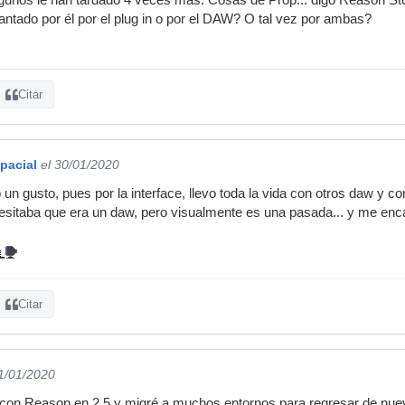
cantado por él por el plug in o por el DAW? O tal vez por ambas?
Citar
pacial
el 30/01/2020
 gusto, pues por la interface, llevo toda la vida con otros daw y c
sitaba que era un daw, pero visualmente es una pasada... y me enca
Citar
31/01/2020
on Reason en 2.5 y migré a muchos entornos para regresar de nuevo