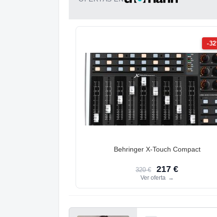
-3
Behringer X-Touch Compact
217 €
320 €
Ver oferta
→