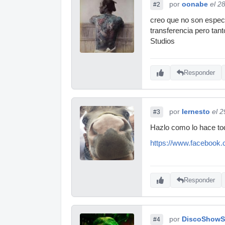
por
oonabe
el 2
#2
creo que no son especi
transferencia pero tan
Studios
Responder
por
Iernesto
el 
#3
Hazlo como lo hace to
https://www.facebook.
Responder
por
DiscoShowS
#4