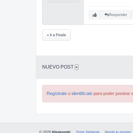
Responder
« Ir a Finale
NUEVO POST
×
Regístrate
o
identifícate
para poder postear e
© 2026
Hispasonic
Sonic Network
Vende tu equipo