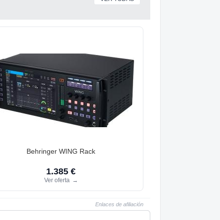
Behringer WING Rack
1.385 €
Ver oferta
→
Enlaces de afiliación