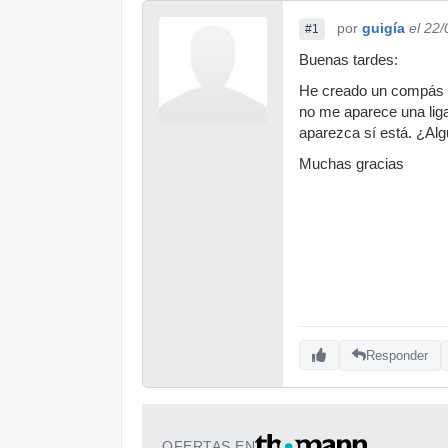
por
guigía
el 22
#1
Buenas tardes:
He creado un compás d
no me aparece una liga
aparezca sí está. ¿Alg
Muchas gracias
Responder
OFERTAS EN