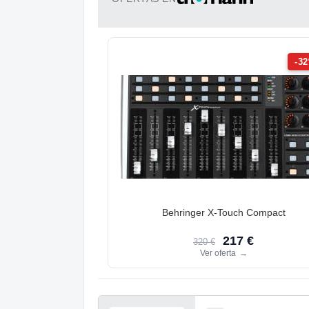
-3
Behringer X-Touch Compact
217 €
320 €
Ver oferta
→