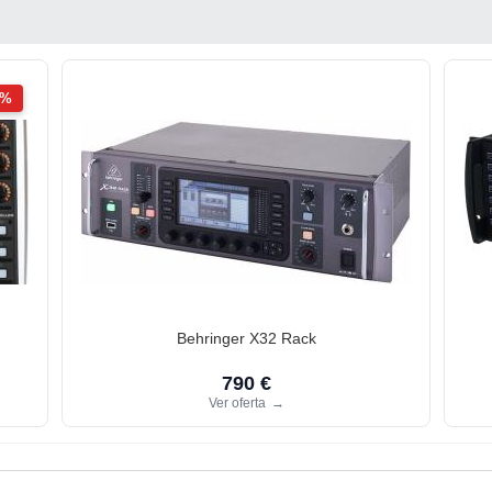
2%
Behringer X32 Rack
790 €
Ver oferta
→