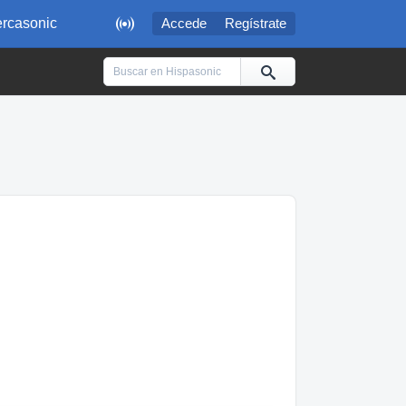

rcasonic
Accede
Regístrate