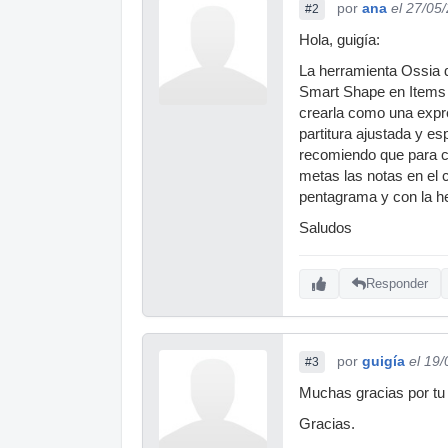
por
ana
el 27/05
#2
Hola, guigía:
La herramienta Ossia d
Smart Shape en Items 
crearla como una expre
partitura ajustada y e
recomiendo que para c
metas las notas en el 
pentagrama y con la he
Saludos
Responder
por
guigía
el 19
#3
Muchas gracias por tu 
Gracias.