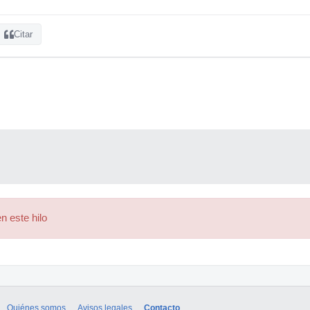
Citar
n este hilo
Quiénes somos
Avisos legales
Contacto