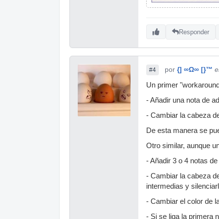
Responder
por
{] ∞Ω∞ [}™
e
#4
Un primer "workaround
- Añadir una nota de ad
- Cambiar la cabeza de
De esta manera se pued
Otro similar, aunque u
- Añadir 3 o 4 notas de
- Cambiar la cabeza de 
intermedias y silenciar
- Cambiar el color de 
- Si se liga la primera 