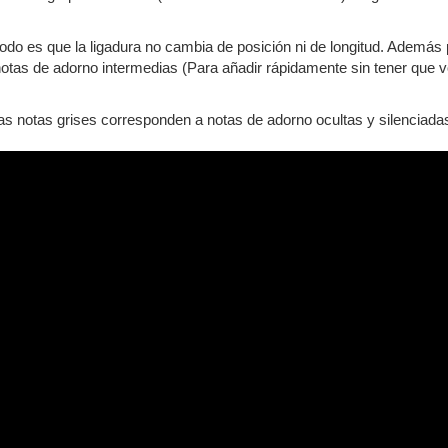
odo es que la ligadura no cambia de posición ni de longitud. Ademá
otas de adorno intermedias (Para añadir rápidamente sin tener que v
 las notas grises corresponden a notas de adorno ocultas y silenciada