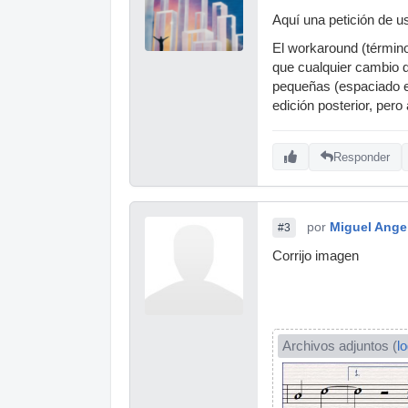
Aquí una petición de u
El workaround (término
que cualquier cambio d
pequeñas (espaciado es
edición posterior, per
Responder
por
Miguel Ange
#3
Corrijo imagen
Archivos adjuntos (
l