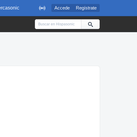

rcasonic
Accede
Regístrate