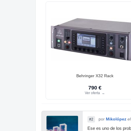
Behringer X32 Rack
790 €
Ver oferta
→
por
Mikolópez
e
#2
Ese es uno de los prob