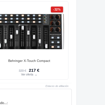
-32%
Behringer X-Touch Compact
217 €
320 €
Ver oferta
→
Enlaces de afiliación
o...: