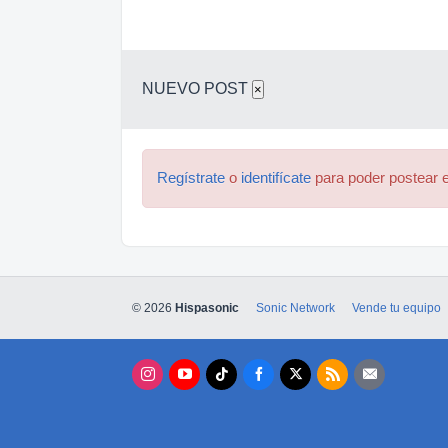
NUEVO POST
×
Regístrate
o
identifícate
para poder postear e
© 2026
Hispasonic
Sonic Network
Vende tu equipo