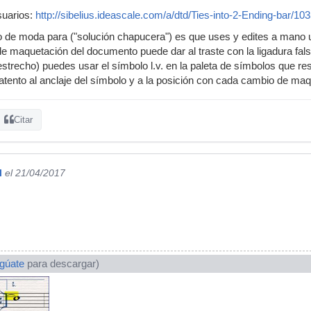
suarios:
http://sibelius.ideascale.com/a/dtd/Ties-into-2-Ending-bar/1
 de moda para ("solución chapucera") es que uses y edites a mano un
e maquetación del documento puede dar al traste con la ligadura fals
trecho) puedes usar el símbolo l.v. en la paleta de símbolos que res
o atento al anclaje del símbolo y a la posición con cada cambio de ma
Citar
l
el 21/04/2017
ogúate
para descargar)