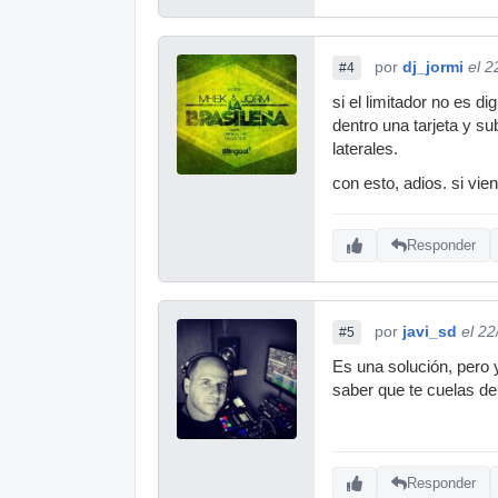
por
dj_jormi
el 2
#4
si el limitador no es di
dentro una tarjeta y su
laterales.
con esto, adios. si vie
Responder
por
javi_sd
el 2
#5
Es una solución, pero
saber que te cuelas d
Responder