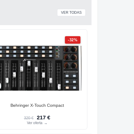
VER TODAS
-32%
Behringer X-Touch Compact
217 €
320 €
Ver oferta
→