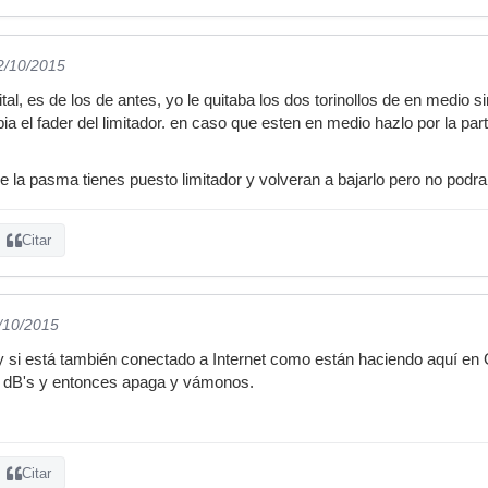
2/10/2015
gital, es de los de antes, yo le quitaba los dos torinollos de en medio s
bia el fader del limitador. en caso que esten en medio hazlo por la pa
ne la pasma tienes puesto limitador y volveran a bajarlo pero no podr
Citar
2/10/2015
 y si está también conectado a Internet como están haciendo aquí e
e dB's y entonces apaga y vámonos.
Citar