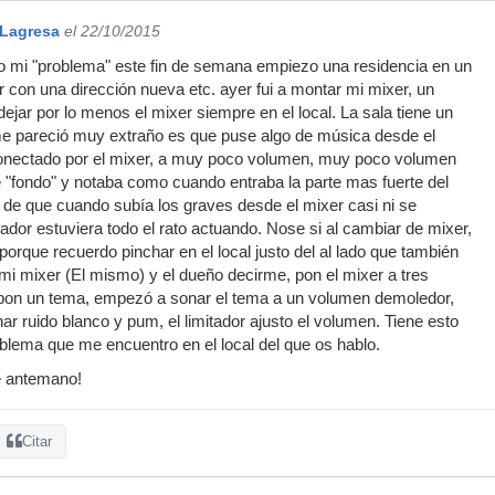
 Lagresa
el 22/10/2015
o mi "problema" este fin de semana empiezo una residencia en un
r con una dirección nueva etc. ayer fui a montar mi mixer, un
ejar por lo menos el mixer siempre en el local. La sala tiene un
 me pareció muy extraño es que puse algo de música desde el
conectado por el mixer, a muy poco volumen, muy poco volumen
 "fondo" y notaba como cuando entraba la parte mas fuerte del
te de que cuando subía los graves desde el mixer casi ni se
tador estuviera todo el rato actuando. Nose si al cambiar de mixer,
porque recuerdo pinchar en el local justo del al lado que también
 mi mixer (El mismo) y el dueño decirme, pon el mixer a tres
pon un tema, empezó a sonar el tema a un volumen demoledor,
r ruido blanco y pum, el limitador ajusto el volumen. Tiene esto
oblema que me encuentro en el local del que os hablo.
e antemano!
Citar