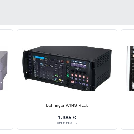
Behringer WING Rack
1.385 €
Ver oferta
→