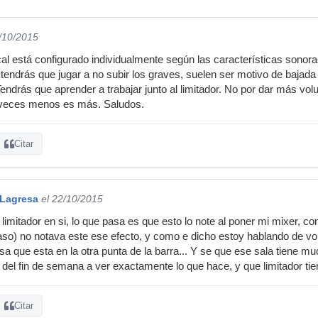
2/10/2015
cal está configurado individualmente según las características sonoras
 tendrás que jugar a no subir los graves, suelen ser motivo de bajada b
s. Tendrás que aprender a trabajar junto al limitador. No por dar más 
A veces menos es más. Saludos.
Citar
 Lagresa
el 22/10/2015
 limitador en si, lo que pasa es que esto lo note al poner mi mixer, co
paso) no notava este ese efecto, y como e dicho estoy hablando de vo
a que esta en la otra punta de la barra... Y se que ese sala tiene mu
 del fin de semana a ver exactamente lo que hace, y que limitador ti
Citar