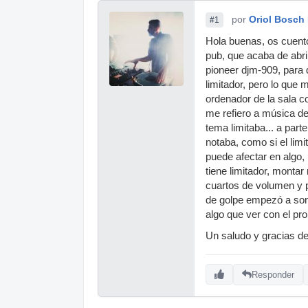
por
Oriol Bosch
#1
Hola buenas, os cuent
pub, que acaba de abri
pioneer djm-909, para d
limitador, pero lo que
ordenador de la sala 
me refiero a música de
tema limitaba... a par
notaba, como si el limi
puede afectar en algo, 
tiene limitador, montar
cuartos de volumen y 
de golpe empezó a sona
algo que ver con el pr
Un saludo y gracias d
Responder