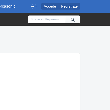

rcasonic
Accede
Regístrate