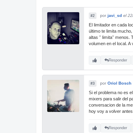
por
javi_sd
el 2
#2
El limitador en cada lo
último te limita mucho,
altas '' limita'' meno
volumen en el local. 
Responder
por
Oriol Bosch
#3
Si el problema no es el
mixers para salir del 
conversacion de la mes
hoy voy a volver antes
Responder