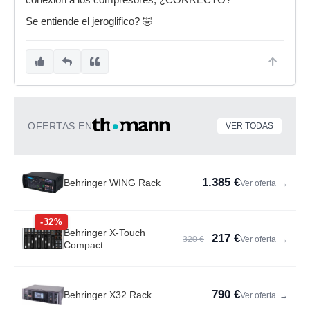
conexión a los compresores, ¿CORRECTO?
Se entiende el jeroglifico? 🤣
OFERTAS EN
VER TODAS
1.385 €
Behringer WING Rack
Ver oferta
→
-32%
Behringer X-Touch
217 €
320 €
Ver oferta
→
Compact
790 €
Behringer X32 Rack
Ver oferta
→