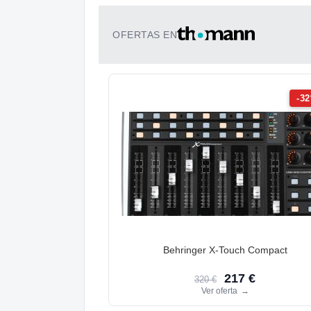
OFERTAS EN
-3
Behringer X-Touch Compact
217 €
320 €
Ver oferta
→