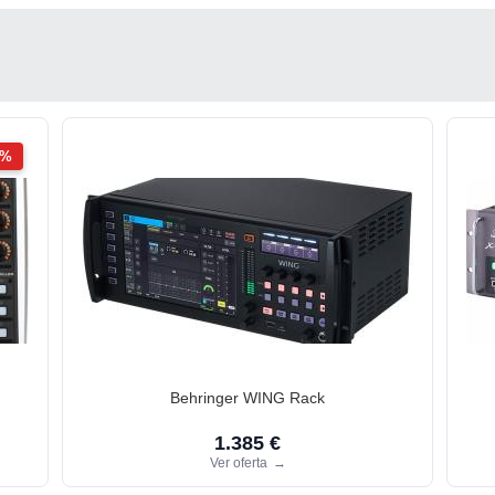
2%
Behringer WING Rack
1.385 €
Ver oferta
→