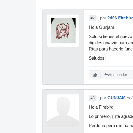
por
2496 Firebir
#2
Hola Gunjam,
Solo si tienes el nuev
digidesign/avid para ab
Rtas para hacerlo funci
Saludos!
Responder
por
GUNJAM
el 
#3
Hola Firebird!
Lo primero, ¡¡¡te agrad
Perdona pero me ha ac