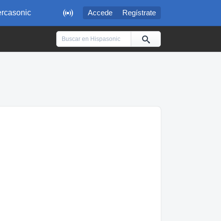

rcasonic
Accede
Regístrate