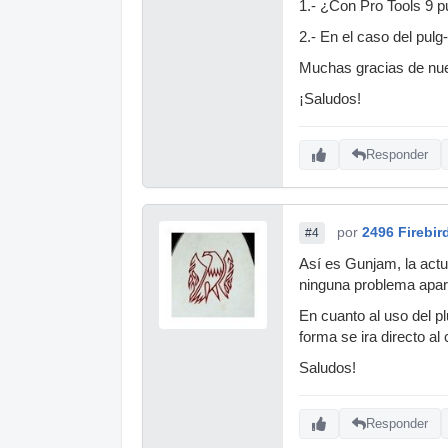
1.- ¿Con Pro Tools 9 
2.- En el caso del pul
Muchas gracias de nue
¡Saludos!
Responder
por
2496 Firebir
#4
Así es Gunjam, la actua
ninguna problema apar
En cuanto al uso del p
forma se ira directo al
Saludos!
Responder