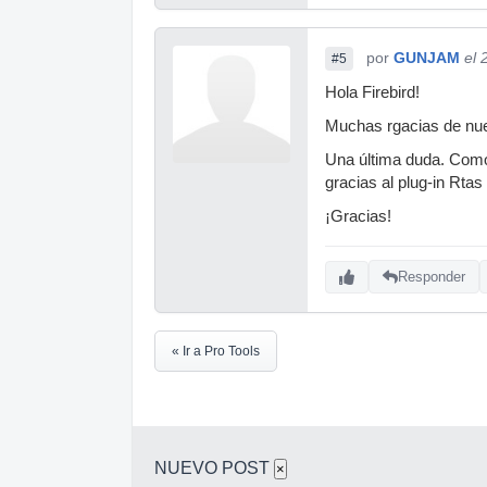
por
GUNJAM
el 
#5
Hola Firebird!
Muchas rgacias de nuev
Una última duda. Como 
gracias al plug-in Rtas
¡Gracias!
Responder
« Ir a Pro Tools
NUEVO POST
×