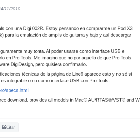
24/11/2010
ols con una Digi 002R. Estoy pensando en comprarme un Pod X3
k) para la emulación de amplis de guitarra y bajo y así descargar
guramente muy tonta. Al poder usarse como interface USB el
lo en Pro Tools. Me imagino que no por aquello de que Pro Tools
ware DigiDesign, pero quisiera confirmarlo.
icaciones técnicas de la página de Line6 aparece esto y no sé si
3 es integrable o no como interface USB con Pro Tools:
pro/specs.html
 free download, provides all models in Mac® AU/RTAS®/VST® and
Citar