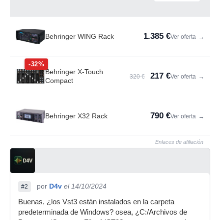
1.385 €
Behringer WING Rack
Ver oferta
→
-32%
Behringer X-Touch
217 €
320 €
Ver oferta
→
Compact
790 €
Behringer X32 Rack
Ver oferta
→
Enlaces de afiliación
por
D4v
el 14/10/2024
#2
Buenas, ¿los Vst3 están instalados en la carpeta
predeterminada de Windows? osea, ¿C:/Archivos de