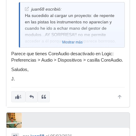
juan68 escribió:
Ha sucedido al cargar un proyecto: de repente
en las pistas los instrumentos no aparecían y
cuando he ido a echar mano del gestor de
modulos...AY SORPRESA!! no me permite
acceder a él porque además aparece borrroso,
Mostrar más
es decir que está ahí pero no me permite el
Parece que tienes CoreAudio desactivado en Logic:
acceso
Preferencias > Audio > Dispositivos > casilla CoreAudio.
Saludos,
J.
1