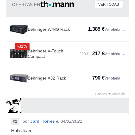
OFERTAS EN
VER TODAS
1.385 €
Behringer WING Rack
Ver oferta
→
-32%
Behringer X-Touch
217 €
320 €
Ver oferta
→
Compact
790 €
Behringer X32 Rack
Ver oferta
→
Enlaces de afiliación
por
Jordi Torres
el 04/02/2021
#2
Hola Juan,