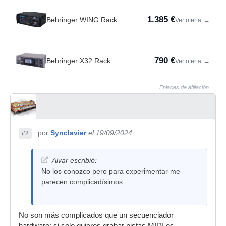
1.385 €
Behringer WING Rack
Ver oferta
→
790 €
Behringer X32 Rack
Ver oferta
→
Enlaces de afiliación
por
Synclavier
el 19/09/2024
#2
Alvar escribió:
No los conozco pero para experimentar me
parecen complicadísimos.
No son más complicados que un secuenciador