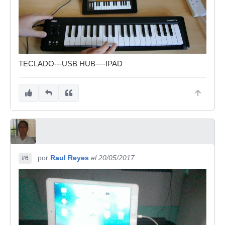
TECLADO---USB HUB----IPAD
por
Raul Reyes
el 20/05/2017
#6