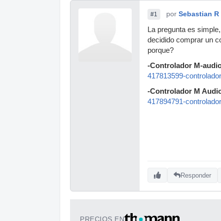
por
Sebastian R
#1
La pregunta es simple,
decidido comprar un co
porque?
-Controlador M-audio 
417813599-controlador
-Controlador M Audi
417894791-controlado
Responder
PRECIOS EN