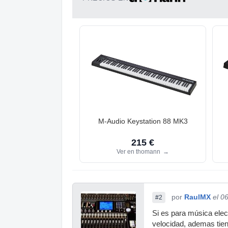
M-Audio Keystation 88 MK3
215 €
Ver en thomann
→
por
RaulMX
el 0
#2
Si es para música elec
velocidad, ademas tien