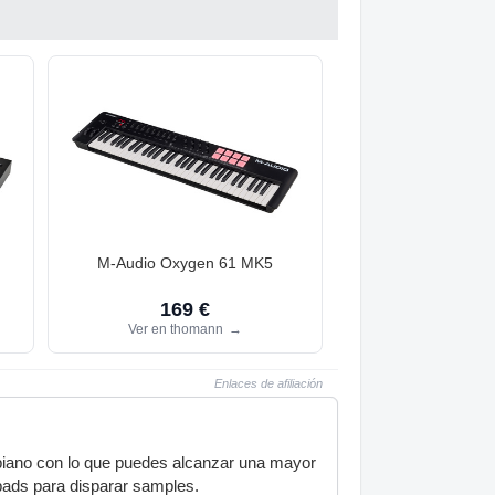
M-Audio Oxygen 61 MK5
169 €
Ver en thomann
→
Enlaces de afiliación
 piano con lo que puedes alcanzar una mayor
 pads para disparar samples.