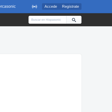

rcasonic
Accede
Regístrate